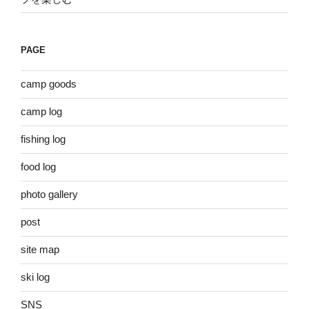
PAGE
camp goods
camp log
fishing log
food log
photo gallery
post
site map
ski log
SNS