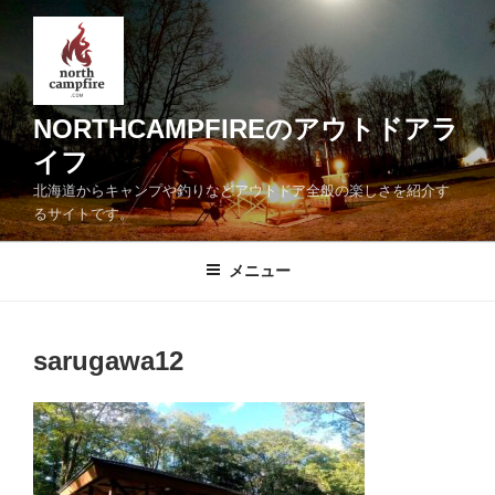
コ
ン
テ
ン
ツ
NORTHCAMPFIREのアウトドアラ
へ
イフ
ス
北海道からキャンプや釣りなどアウトドア全般の楽しさを紹介す
キ
るサイトです。
ッ
プ
メニュー
sarugawa12