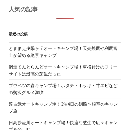
人気の記事
最近の投稿
とままえ夕陽ヶ丘オートキャンプ場！天売焼尻や利尻富
士が望める絶景キャンプ
網走てんとらんどオートキャンプ場！車横付けのフリー
サイトは最高の芝生だった
ブウベツの森キャンプ場！ホタテ・ホッキ・甘エビなど
の贅沢グルメ満喫
達古武オートキャンプ場！3泊4日の釧路〜根室のキャン
プ旅
日高沙流川オートキャンプ場！快適な芝生で広々キャン
プを楽しむ