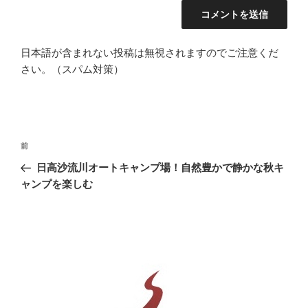
日本語が含まれない投稿は無視されますのでご注意くだ
さい。（スパム対策）
投
前
前
稿
の
日高沙流川オートキャンプ場！自然豊かで静かな秋キ
ナ
投
ャンプを楽しむ
ビ
稿
ゲ
ー
シ
ョ
ン