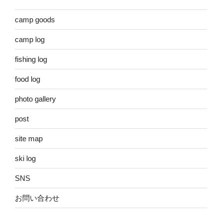
camp goods
camp log
fishing log
food log
photo gallery
post
site map
ski log
SNS
お問い合わせ