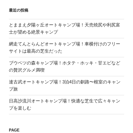
最近の投稿
とままえ夕陽ヶ丘オートキャンプ場！天売焼尻や利尻富
士が望める絶景キャンプ
網走てんとらんどオートキャンプ場！車横付けのフリー
サイトは最高の芝生だった
ブウベツの森キャンプ場！ホタテ・ホッキ・甘エビなど
の贅沢グルメ満喫
達古武オートキャンプ場！3泊4日の釧路〜根室のキャン
プ旅
日高沙流川オートキャンプ場！快適な芝生で広々キャン
プを楽しむ
PAGE