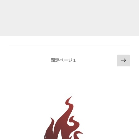
投
次
固定ページ
1
の
稿
ペ
の
ー
ペ
ジ
ー
ジ
送
り