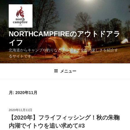
コ
ン
テ
ン
ツ
NORTHCAMPFIREのアウトドアラ
へ
イフ
ス
北海道からキャンプや釣りなどアウトドア全般の楽しさを紹介す
キ
るサイトです。
ッ
プ
メニュー
月:
2020年11月
投
2020年11月11日
稿
【2020年】フライフィッシング！秋の朱鞠
日:
内湖でイトウを追い求めて#3