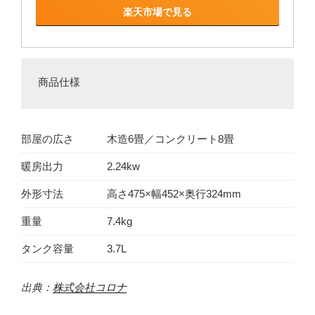
楽天市場で見る
商品仕様
部屋の広さ
木造6畳／コンクリート8畳
暖房出力
2.24kw
外形寸法
高さ475×幅452×奥行324mm
重量
7.4kg
タンク容量
3.7L
出典：
株式会社コロナ