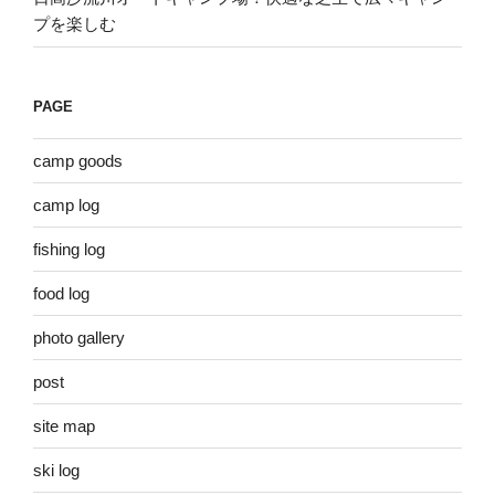
プを楽しむ
PAGE
camp goods
camp log
fishing log
food log
photo gallery
post
site map
ski log