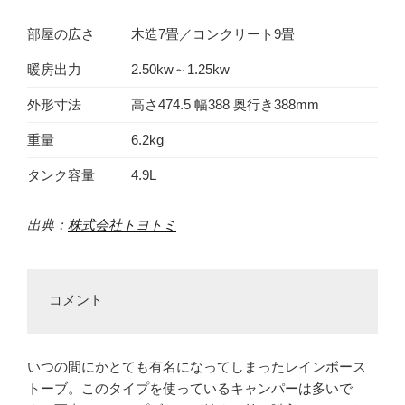
部屋の広さ
木造7畳／コンクリート9畳
暖房出力
2.50kw～1.25kw
外形寸法
高さ474.5 幅388 奥行き388mm
重量
6.2kg
タンク容量
4.9L
出典：
株式会社トヨトミ
コメント
いつの間にかとても有名になってしまったレインボース
トーブ。このタイプを使っているキャンパーは多いで