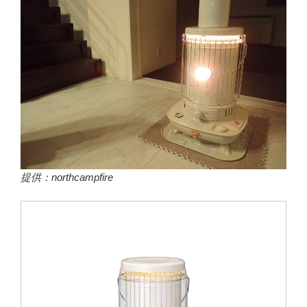
提供：northcampfire