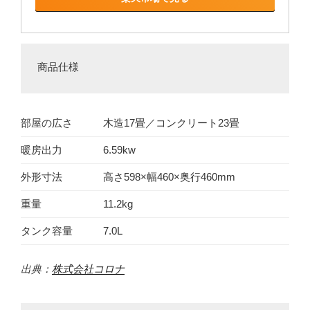
商品仕様
部屋の広さ
木造17畳／コンクリート23畳
暖房出力
6.59kw
外形寸法
高さ598×幅460×奥行460mm
重量
11.2kg
タンク容量
7.0L
出典：
株式会社コロナ