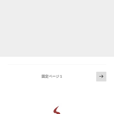
投
次
固定ページ
1
の
稿
ペ
の
ー
ペ
ジ
ー
ジ