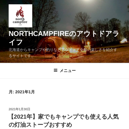
コ
ン
テ
ン
ツ
NORTHCAMPFIREのアウトドアラ
へ
イフ
ス
北海道からキャンプや釣りなどアウトドア全般の楽しさを紹介す
キ
るサイトです。
ッ
プ
メニュー
月:
2021年1月
投
2021年1月30日
稿
【2021年】家でもキャンプでも使える人気
日:
の灯油ストーブおすすめ