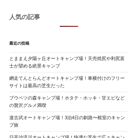
人気の記事
最近の投稿
とままえ夕陽ヶ丘オートキャンプ場！天売焼尻や利尻富
士が望める絶景キャンプ
網走てんとらんどオートキャンプ場！車横付けのフリー
サイトは最高の芝生だった
ブウベツの森キャンプ場！ホタテ・ホッキ・甘エビなど
の贅沢グルメ満喫
達古武オートキャンプ場！3泊4日の釧路〜根室のキャン
プ旅
日高沙流川オートキャンプ場！快適な芝生で広々キャン