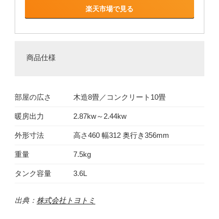
楽天市場で見る
商品仕様
部屋の広さ
木造8畳／コンクリート10畳
暖房出力
2.87kw～2.44kw
外形寸法
高さ460 幅312 奥行き356mm
重量
7.5kg
タンク容量
3.6L
出典：
株式会社トヨトミ