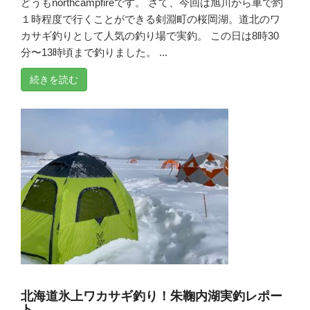
どうもnorthcampfireです。 さて、今回は旭川から車で約
１時程度で行くことができる剣淵町の桜岡湖。道北のワ
カサギ釣りとして人気の釣り場で実釣。 この日は8時30
分〜13時頃まで釣りました。 ...
続きを読む
北海道氷上ワカサギ釣り！朱鞠内湖実釣レポー
ト