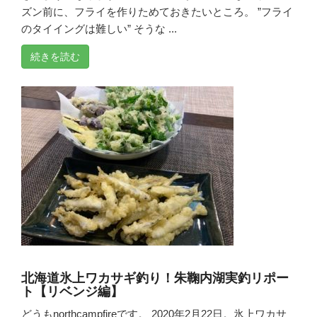
ズン前に、フライを作りためておきたいところ。 ”フライ
のタイイングは難しい” そうな ...
続きを読む
北海道氷上ワカサギ釣り！朱鞠内湖実釣リポー
ト【リベンジ編】
どうもnorthcampfireです。 2020年2月22日。氷上ワカサ