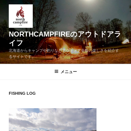
コ
ン
テ
ン
ツ
NORTHCAMPFIREのアウトドアラ
へ
イフ
ス
北海道からキャンプや釣りなどアウトドア全般の楽しさを紹介す
キ
るサイトです。
ッ
プ
メニュー
FISHING LOG