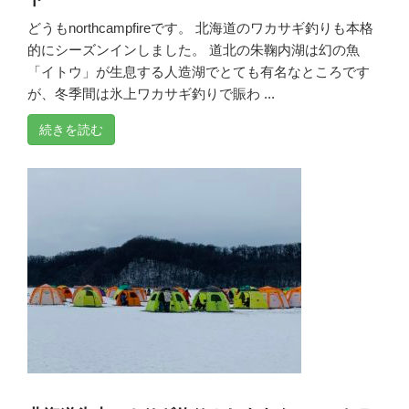
どうもnorthcampfireです。 北海道のワカサギ釣りも本格
的にシーズンインしました。 道北の朱鞠内湖は幻の魚
「イトウ」が生息する人造湖でとても有名なところです
が、冬季間は氷上ワカサギ釣りで賑わ ...
続きを読む