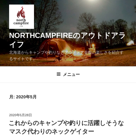
コ
ン
テ
ン
ツ
NORTHCAMPFIREのアウトドアラ
へ
イフ
ス
北海道からキャンプや釣りなどアウトドア全般の楽しさを紹介す
キ
るサイトです。
ッ
プ
メニュー
月:
2020年5月
投
2020年5月28日
稿
これからのキャンプや釣りに活躍しそうな
日:
マスク代わりのネックゲイター