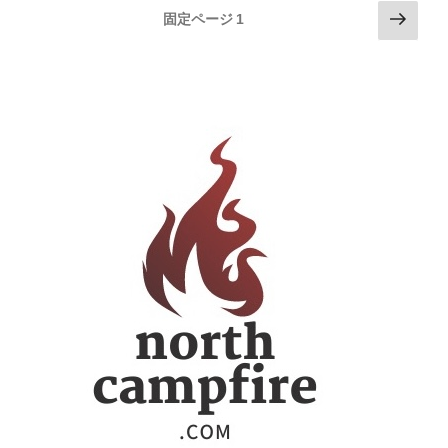
投
次
固定ページ
1
の
稿
ペ
の
ー
ペ
ジ
ー
ジ
送
り