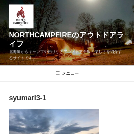
コ
ン
テ
ン
ツ
NORTHCAMPFIREのアウトドアラ
へ
イフ
ス
北海道からキャンプや釣りなどアウトドア全般の楽しさを紹介す
キ
るサイトです。
ッ
プ
メニュー
syumari3-1