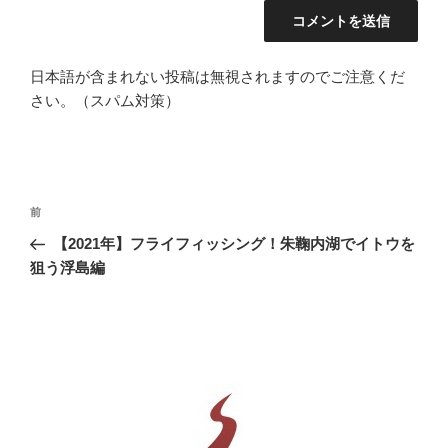
日本語が含まれない投稿は無視されますのでご注意くだ
さい。（スパム対策）
投
前
前
稿
の
【2021年】フライフィッシング！朱鞠内湖でイトウを
ナ
投
狙う浮島編
ビ
稿
ゲ
ー
シ
ョ
ン