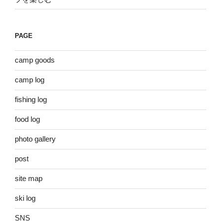
PAGE
camp goods
camp log
fishing log
food log
photo gallery
post
site map
ski log
SNS