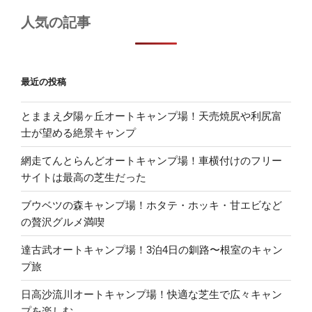
人気の記事
最近の投稿
とままえ夕陽ヶ丘オートキャンプ場！天売焼尻や利尻富
士が望める絶景キャンプ
網走てんとらんどオートキャンプ場！車横付けのフリー
サイトは最高の芝生だった
ブウベツの森キャンプ場！ホタテ・ホッキ・甘エビなど
の贅沢グルメ満喫
達古武オートキャンプ場！3泊4日の釧路〜根室のキャン
プ旅
日高沙流川オートキャンプ場！快適な芝生で広々キャン
プを楽しむ