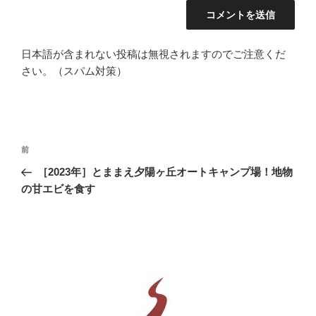
日本語が含まれない投稿は無視されますのでご注意くだ
さい。（スパム対策）
投
前
前
稿
の
［2023年］とままえ夕陽ヶ丘オートキャンプ場！地物
ナ
投
の甘エビを食す
ビ
稿
ゲ
ー
シ
ョ
ン