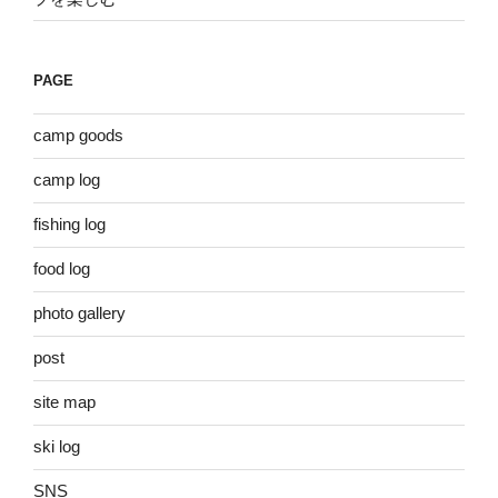
PAGE
camp goods
camp log
fishing log
food log
photo gallery
post
site map
ski log
SNS