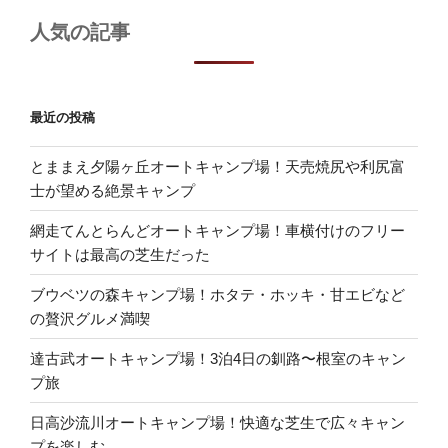
人気の記事
最近の投稿
とままえ夕陽ヶ丘オートキャンプ場！天売焼尻や利尻富
士が望める絶景キャンプ
網走てんとらんどオートキャンプ場！車横付けのフリー
サイトは最高の芝生だった
ブウベツの森キャンプ場！ホタテ・ホッキ・甘エビなど
の贅沢グルメ満喫
達古武オートキャンプ場！3泊4日の釧路〜根室のキャン
プ旅
日高沙流川オートキャンプ場！快適な芝生で広々キャン
プを楽しむ