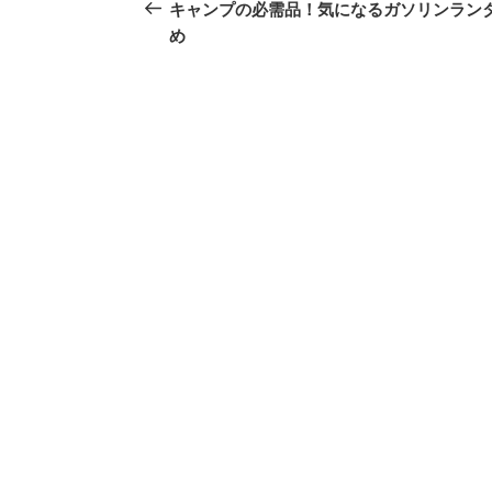
稿
の
キャンプの必需品！気になるガソリンラン
投
め
ナ
稿
ビ
ゲ
ー
シ
ョ
ン