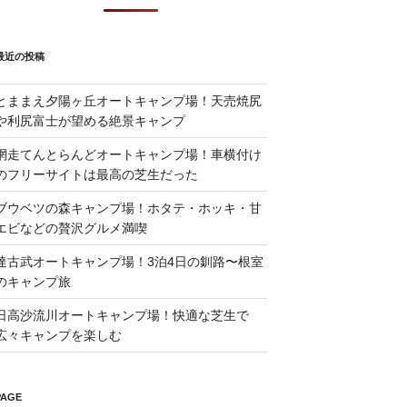
最近の投稿
とままえ夕陽ヶ丘オートキャンプ場！天売焼尻
や利尻富士が望める絶景キャンプ
網走てんとらんどオートキャンプ場！車横付け
のフリーサイトは最高の芝生だった
ブウベツの森キャンプ場！ホタテ・ホッキ・甘
エビなどの贅沢グルメ満喫
達古武オートキャンプ場！3泊4日の釧路〜根室
のキャンプ旅
日高沙流川オートキャンプ場！快適な芝生で
広々キャンプを楽しむ
PAGE