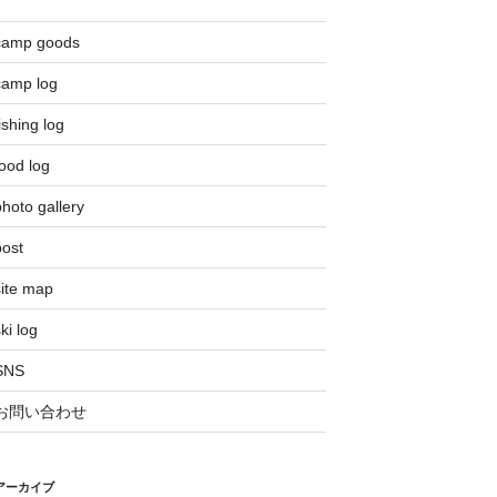
camp goods
camp log
ishing log
ood log
hoto gallery
post
site map
ki log
SNS
お問い合わせ
アーカイブ