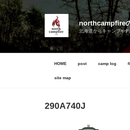
コ
ン
テ
northcampf
ン
北海道からキャンプや
ツ
へ
ス
キ
ッ
HOME
post
camp log
f
プ
site map
290A740J