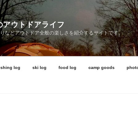
ireのアウトドアライフ
釣りなどアウトドア全般の楽しさを紹介するサイトです。
ishing log
ski log
food log
camp goods
photo