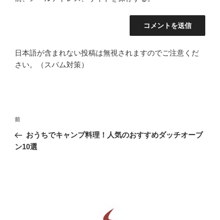
日本語が含まれない投稿は無視されますのでご注意くだ
さい。（スパム対策）
投
前
前
稿
の
おうちでキャンプ料理！人気のおすすめダッチオーブ
ナ
投
ン10選
ビ
稿
ゲ
ー
シ
ョ