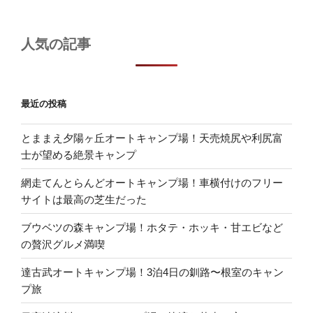
人気の記事
最近の投稿
とままえ夕陽ヶ丘オートキャンプ場！天売焼尻や利尻富
士が望める絶景キャンプ
網走てんとらんどオートキャンプ場！車横付けのフリー
サイトは最高の芝生だった
ブウベツの森キャンプ場！ホタテ・ホッキ・甘エビなど
の贅沢グルメ満喫
達古武オートキャンプ場！3泊4日の釧路〜根室のキャン
プ旅