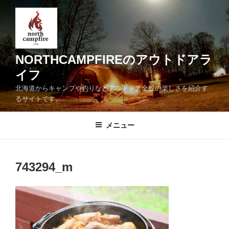
コ
ン
テ
ン
ツ
NORTHCAMPFIREのアウトドアラ
へ
イフ
ス
北海道からキャンプや釣りなどアウトドア全般の楽しさを紹介す
キ
るサイトです。
ッ
プ
メニュー
743294_m