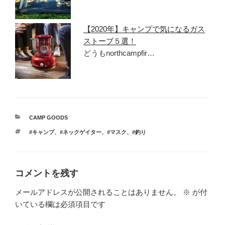
【2020年】キャンプで気になるガス
ストーブ５選！
どうもnorthcampfir…
カ
CAMP GOODS
テ
タ
#キャンプ
、
#ネックゲイター
、
#マスク
、
#釣り
ゴ
グ
リ
ー
コメントを残す
メールアドレスが公開されることはありません。
※
が付
いている欄は必須項目です