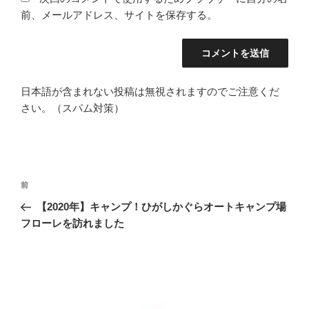
前、メールアドレス、サイトを保存する。
日本語が含まれない投稿は無視されますのでご注意くだ
さい。（スパム対策）
投
前
前
稿
の
【2020年】キャンプ！ひがしかぐらオートキャンプ場
ナ
投
フローレを訪れました
ビ
稿
ゲ
ー
シ