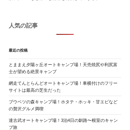
人気の記事
最近の投稿
とままえ夕陽ヶ丘オートキャンプ場！天売焼尻や利尻富
士が望める絶景キャンプ
網走てんとらんどオートキャンプ場！車横付けのフリー
サイトは最高の芝生だった
ブウベツの森キャンプ場！ホタテ・ホッキ・甘エビなど
の贅沢グルメ満喫
達古武オートキャンプ場！3泊4日の釧路〜根室のキャン
プ旅