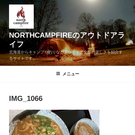
コ
ン
テ
ン
ツ
NORTHCAMPFIREのアウトドアラ
へ
イフ
ス
北海道からキャンプや釣りなどアウトドア全般の楽しさを紹介す
キ
るサイトです。
ッ
プ
メニュー
IMG_1066