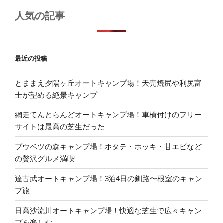
人気の記事
最近の投稿
とままえ夕陽ヶ丘オートキャンプ場！天売焼尻や利尻富
士が望める絶景キャンプ
網走てんとらんどオートキャンプ場！車横付けのフリー
サイトは最高の芝生だった
ブウベツの森キャンプ場！ホタテ・ホッキ・甘エビなど
の贅沢グルメ満喫
達古武オートキャンプ場！3泊4日の釧路〜根室のキャン
プ旅
日高沙流川オートキャンプ場！快適な芝生で広々キャン
プを楽しむ