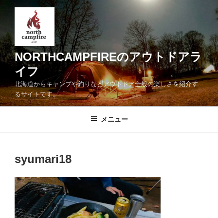
コ
ン
テ
ン
ツ
NORTHCAMPFIREのアウトドアラ
へ
イフ
ス
北海道からキャンプや釣りなどアウトドア全般の楽しさを紹介す
キ
るサイトです。
ッ
プ
メニュー
syumari18