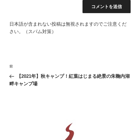
日本語が含まれない投稿は無視されますのでご注意くだ
さい。（スパム対策）
投
前
前
稿
の
【2021年】秋キャンプ！紅葉はじまる絶景の朱鞠内湖
ナ
投
畔キャンプ場
ビ
稿
ゲ
ー
シ
ョ
ン