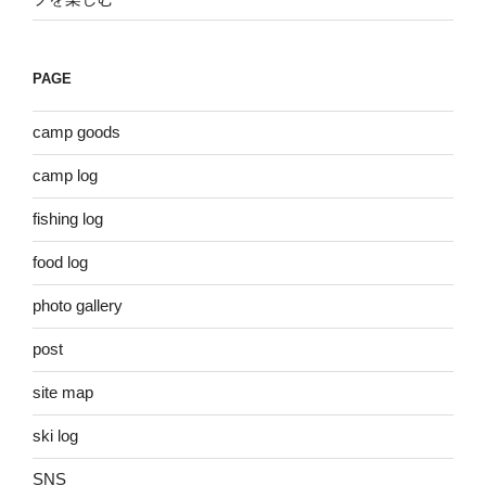
PAGE
camp goods
camp log
fishing log
food log
photo gallery
post
site map
ski log
SNS