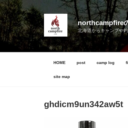
コ
ン
テ
northcampf
ン
北海道からキャンプや
ツ
へ
ス
キ
ッ
HOME
post
camp log
f
プ
site map
ghdicm9un342aw5t