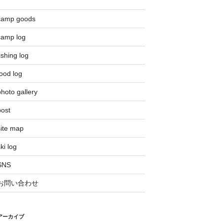
camp goods
camp log
ishing log
ood log
hoto gallery
post
site map
ki log
SNS
お問い合わせ
アーカイブ