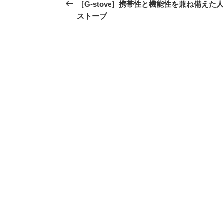
稿
の
［G-stove］携帯性と機能性を兼ね備えた
投
ストーブ
ナ
稿
ビ
ゲ
ー
シ
ョ
ン