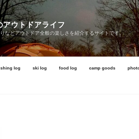
ireのアウトドアライフ
釣りなどアウトドア全般の楽しさを紹介するサイトです。
ishing log
ski log
food log
camp goods
photo