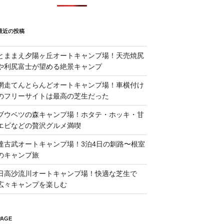
最近の投稿
とままえ夕陽ヶ丘オートキャンプ場！天売焼尻
や利尻富士が望める絶景キャンプ
網走てんとらんどオートキャンプ場！車横付け
のフリーサイトは最高の芝生だった
ブウベツの森キャンプ場！ホタテ・ホッキ・甘
エビなどの贅沢グルメ満喫
達古武オートキャンプ場！3泊4日の釧路〜根室
のキャンプ旅
日高沙流川オートキャンプ場！快適な芝生で
広々キャンプを楽しむ
PAGE