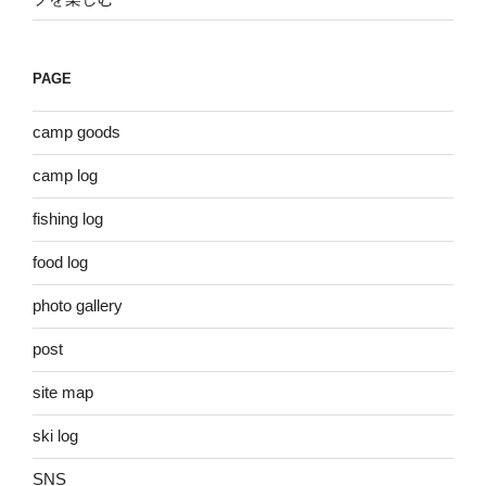
PAGE
camp goods
camp log
fishing log
food log
photo gallery
post
site map
ski log
SNS