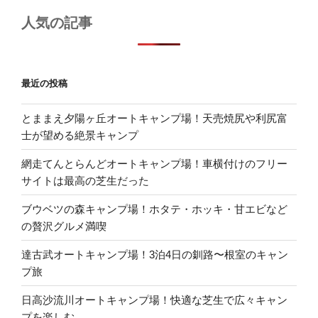
人気の記事
最近の投稿
とままえ夕陽ヶ丘オートキャンプ場！天売焼尻や利尻富
士が望める絶景キャンプ
網走てんとらんどオートキャンプ場！車横付けのフリー
サイトは最高の芝生だった
ブウベツの森キャンプ場！ホタテ・ホッキ・甘エビなど
の贅沢グルメ満喫
達古武オートキャンプ場！3泊4日の釧路〜根室のキャン
プ旅
日高沙流川オートキャンプ場！快適な芝生で広々キャン
プを楽しむ