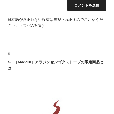
日本語が含まれない投稿は無視されますのでご注意くだ
さい。（スパム対策）
投
前
前
稿
の
［Aladdin］アラジンセンゴクストーブの限定商品と
ナ
投
は
ビ
稿
ゲ
ー
シ
ョ
ン