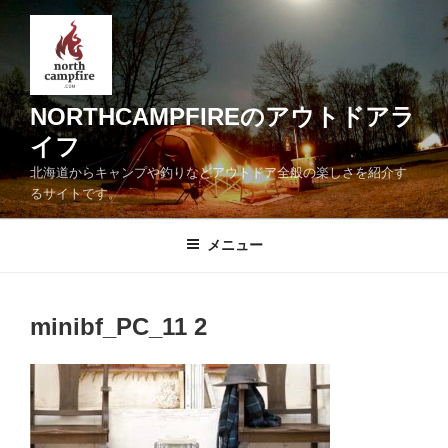
コ
ン
テ
ン
ツ
NORTHCAMPFIREのアウトドアラ
へ
イフ
ス
北海道からキャンプや釣りなどアウトドア全般の楽しさを紹介す
キ
るサイトです。
ッ
プ
メニュー
minibf_PC_11 2