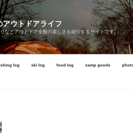
ireのアウトドアライフ
釣りなどアウトドア全般の楽しさを紹介するサイトです。
ishing log
ski log
food log
camp goods
photo