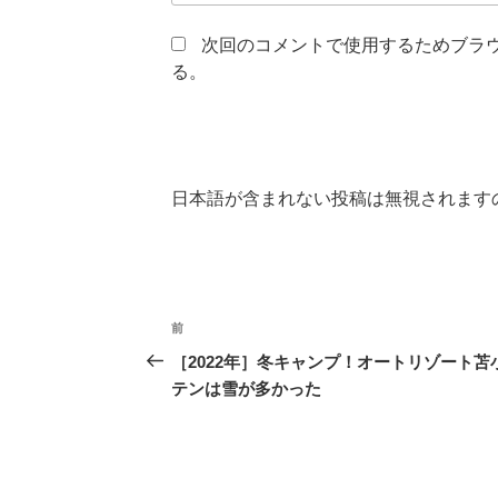
次回のコメントで使用するためブラ
る。
日本語が含まれない投稿は無視されます
投
前
前
稿
の
［2022年］冬キャンプ！オートリゾート苫
投
テンは雪が多かった
ナ
稿
ビ
ゲ