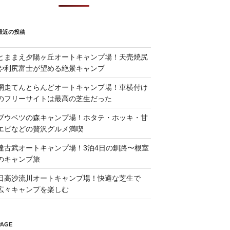
最近の投稿
とままえ夕陽ヶ丘オートキャンプ場！天売焼尻
や利尻富士が望める絶景キャンプ
網走てんとらんどオートキャンプ場！車横付け
のフリーサイトは最高の芝生だった
ブウベツの森キャンプ場！ホタテ・ホッキ・甘
エビなどの贅沢グルメ満喫
達古武オートキャンプ場！3泊4日の釧路〜根室
のキャンプ旅
日高沙流川オートキャンプ場！快適な芝生で
広々キャンプを楽しむ
PAGE