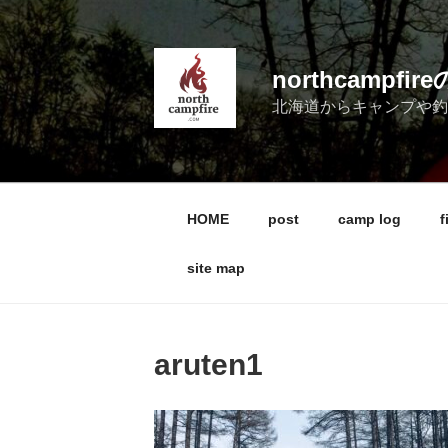
コ
ン
テ
northcampf
ン
北海道からキャンプや
ツ
へ
ス
キ
ッ
HOME
post
camp log
f
プ
site map
aruten1