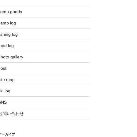
camp goods
camp log
ishing log
ood log
hoto gallery
post
site map
ki log
SNS
お問い合わせ
アーカイブ