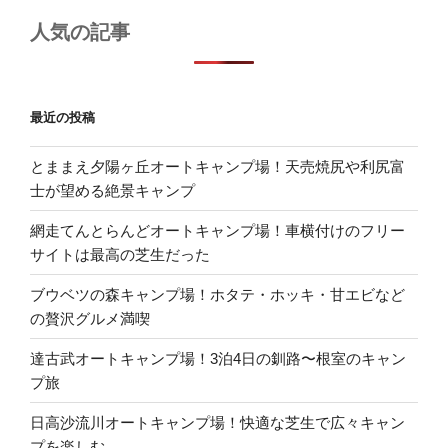
人気の記事
最近の投稿
とままえ夕陽ヶ丘オートキャンプ場！天売焼尻や利尻富
士が望める絶景キャンプ
網走てんとらんどオートキャンプ場！車横付けのフリー
サイトは最高の芝生だった
ブウベツの森キャンプ場！ホタテ・ホッキ・甘エビなど
の贅沢グルメ満喫
達古武オートキャンプ場！3泊4日の釧路〜根室のキャン
プ旅
日高沙流川オートキャンプ場！快適な芝生で広々キャン
プを楽しむ