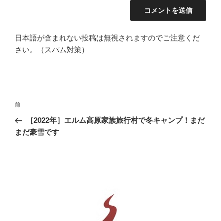
日本語が含まれない投稿は無視されますのでご注意くだ
さい。（スパム対策）
投
前
前
稿
の
［2022年］エルム高原家族旅行村で冬キャンプ！まだ
ナ
投
まだ豪雪です
ビ
稿
ゲ
ー
シ
ョ
ン