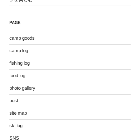
PAGE
camp goods
camp log
fishing log
food log
photo gallery
post
site map
ski log
SNS