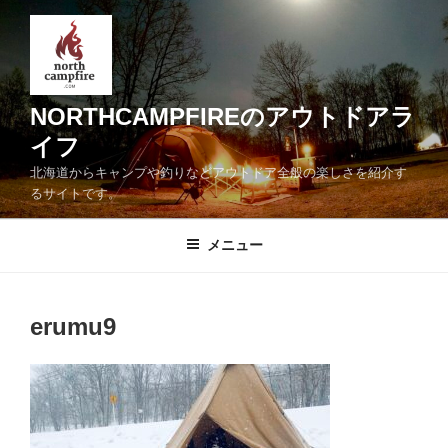
コ
ン
テ
ン
ツ
NORTHCAMPFIREのアウトドアラ
へ
イフ
ス
北海道からキャンプや釣りなどアウトドア全般の楽しさを紹介す
キ
るサイトです。
ッ
プ
メニュー
erumu9