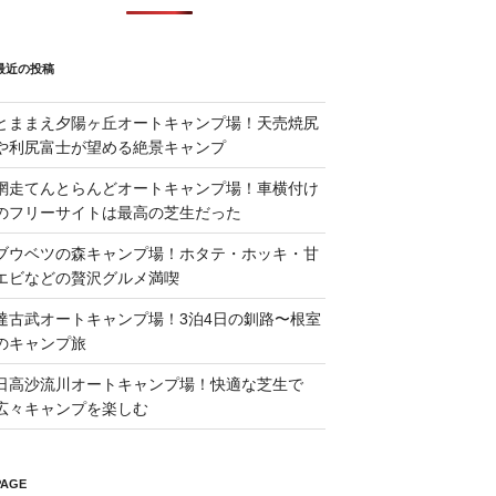
最近の投稿
とままえ夕陽ヶ丘オートキャンプ場！天売焼尻
や利尻富士が望める絶景キャンプ
網走てんとらんどオートキャンプ場！車横付け
のフリーサイトは最高の芝生だった
ブウベツの森キャンプ場！ホタテ・ホッキ・甘
エビなどの贅沢グルメ満喫
達古武オートキャンプ場！3泊4日の釧路〜根室
のキャンプ旅
日高沙流川オートキャンプ場！快適な芝生で
広々キャンプを楽しむ
PAGE