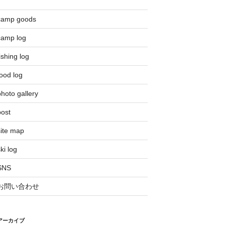
camp goods
camp log
ishing log
ood log
hoto gallery
post
site map
ki log
SNS
お問い合わせ
アーカイブ