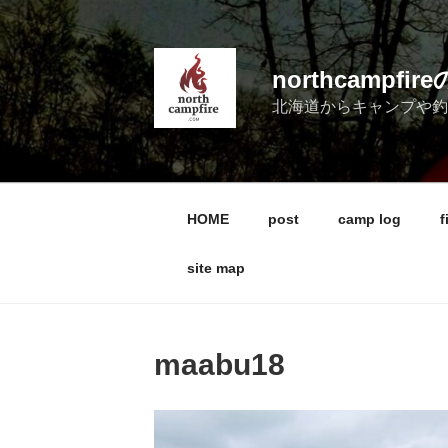
コ
ン
テ
northcampf
ン
北海道からキャンプや
ツ
へ
ス
キ
ッ
HOME
post
camp log
f
プ
site map
maabu18