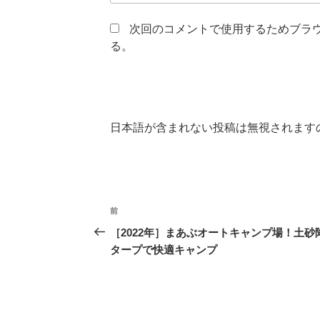
次回のコメントで使用するためブラ
る。
日本語が含まれない投稿は無視されます
投
前
前
稿
の
［2022年］まあぶオートキャンプ場！土砂
投
タープで快適キャンプ
ナ
稿
ビ
ゲ