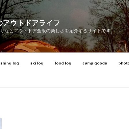
ireのアウトドアライフ
釣りなどアウトドア全般の楽しさを紹介するサイトです。
ishing log
ski log
food log
camp goods
photo