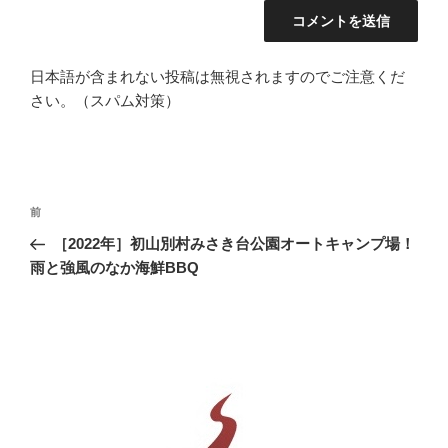
日本語が含まれない投稿は無視されますのでご注意くだ
さい。（スパム対策）
投
前
前
稿
の
［2022年］初山別村みさき台公園オートキャンプ場！
ナ
投
雨と強風のなか海鮮BBQ
ビ
稿
ゲ
ー
シ
ョ
ン