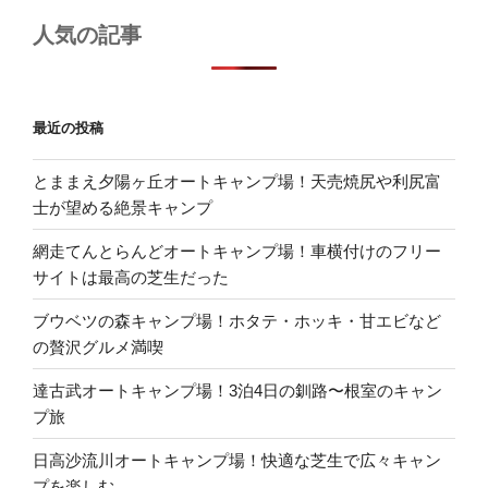
人気の記事
最近の投稿
とままえ夕陽ヶ丘オートキャンプ場！天売焼尻や利尻富
士が望める絶景キャンプ
網走てんとらんどオートキャンプ場！車横付けのフリー
サイトは最高の芝生だった
ブウベツの森キャンプ場！ホタテ・ホッキ・甘エビなど
の贅沢グルメ満喫
達古武オートキャンプ場！3泊4日の釧路〜根室のキャン
プ旅
日高沙流川オートキャンプ場！快適な芝生で広々キャン
プを楽しむ