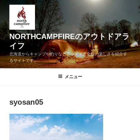
コ
ン
テ
ン
ツ
NORTHCAMPFIREのアウトドアラ
へ
イフ
ス
北海道からキャンプや釣りなどアウトドア全般の楽しさを紹介す
キ
るサイトです。
ッ
プ
メニュー
syosan05