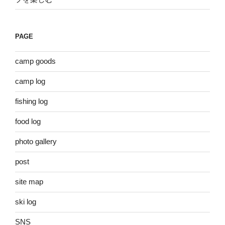
PAGE
camp goods
camp log
fishing log
food log
photo gallery
post
site map
ski log
SNS