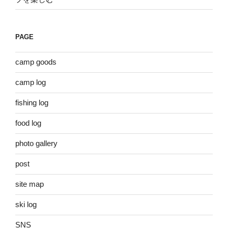
PAGE
camp goods
camp log
fishing log
food log
photo gallery
post
site map
ski log
SNS