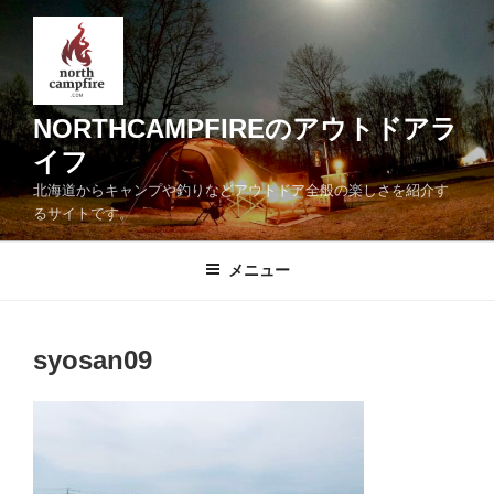
コ
ン
テ
ン
ツ
NORTHCAMPFIREのアウトドアラ
へ
イフ
ス
北海道からキャンプや釣りなどアウトドア全般の楽しさを紹介す
キ
るサイトです。
ッ
プ
メニュー
syosan09