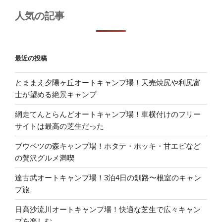
人気の記事
最近の投稿
とままえ夕陽ヶ丘オートキャンプ場！天売焼尻や利尻富
士が望める絶景キャンプ
網走てんとらんどオートキャンプ場！車横付けのフリー
サイトは最高の芝生だった
ブウベツの森キャンプ場！ホタテ・ホッキ・甘エビなど
の贅沢グルメ満喫
達古武オートキャンプ場！3泊4日の釧路〜根室のキャン
プ旅
日高沙流川オートキャンプ場！快適な芝生で広々キャン
プを楽しむ