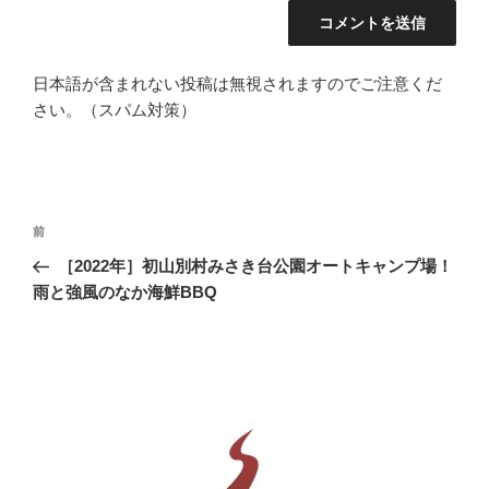
日本語が含まれない投稿は無視されますのでご注意くだ
さい。（スパム対策）
投
前
前
稿
の
［2022年］初山別村みさき台公園オートキャンプ場！
ナ
投
雨と強風のなか海鮮BBQ
ビ
稿
ゲ
ー
シ
ョ
ン