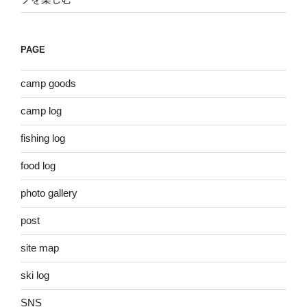
PAGE
camp goods
camp log
fishing log
food log
photo gallery
post
site map
ski log
SNS