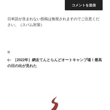
日本語が含まれない投稿は無視されますのでご注意くだ
さい。（スパム対策）
投
前
前
稿
の
［2022年］網走てんとらんどオートキャンプ場！最高
ナ
投
の日の出が見れた
ビ
稿
ゲ
ー
シ
ョ
ン