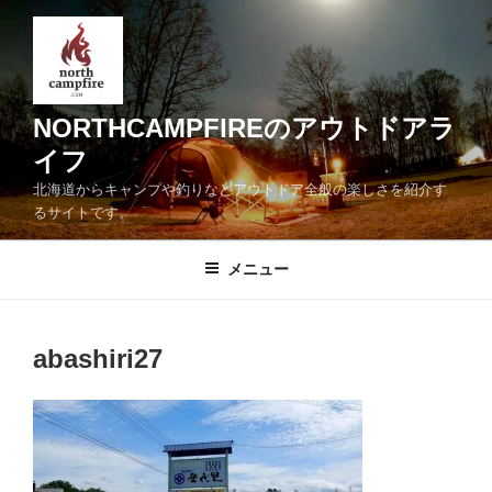
コ
ン
テ
ン
ツ
NORTHCAMPFIREのアウトドアラ
へ
イフ
ス
北海道からキャンプや釣りなどアウトドア全般の楽しさを紹介す
キ
るサイトです。
ッ
プ
メニュー
abashiri27