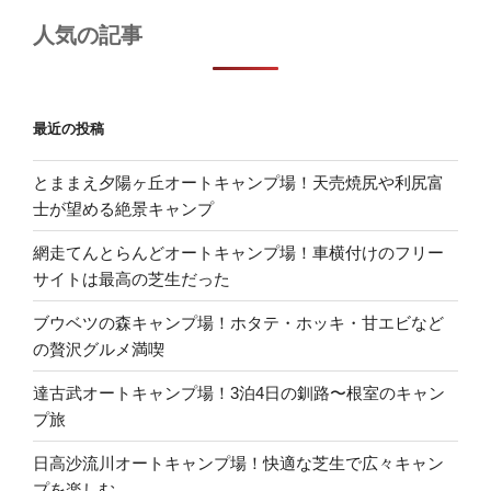
人気の記事
最近の投稿
とままえ夕陽ヶ丘オートキャンプ場！天売焼尻や利尻富
士が望める絶景キャンプ
網走てんとらんどオートキャンプ場！車横付けのフリー
サイトは最高の芝生だった
ブウベツの森キャンプ場！ホタテ・ホッキ・甘エビなど
の贅沢グルメ満喫
達古武オートキャンプ場！3泊4日の釧路〜根室のキャン
プ旅
日高沙流川オートキャンプ場！快適な芝生で広々キャン
プを楽しむ