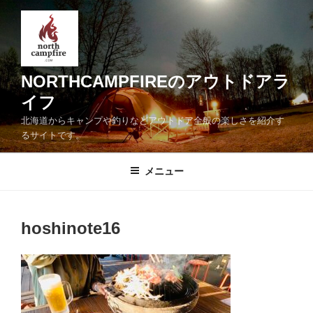
コ
ン
テ
ン
ツ
NORTHCAMPFIREのアウトドアラ
へ
イフ
ス
北海道からキャンプや釣りなどアウトドア全般の楽しさを紹介す
キ
るサイトです。
ッ
プ
メニュー
hoshinote16