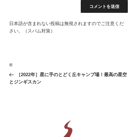
日本語が含まれない投稿は無視されますのでご注意くだ
さい。（スパム対策）
投
前
前
稿
の
［2022年］星に手のとどく丘キャンプ場！最高の星空
ナ
投
とジンギスカン
ビ
稿
ゲ
ー
シ
ョ
ン