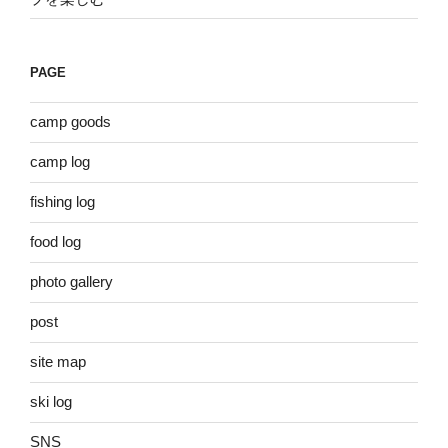
PAGE
camp goods
camp log
fishing log
food log
photo gallery
post
site map
ski log
SNS