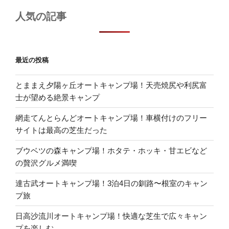
人気の記事
最近の投稿
とままえ夕陽ヶ丘オートキャンプ場！天売焼尻や利尻富
士が望める絶景キャンプ
網走てんとらんどオートキャンプ場！車横付けのフリー
サイトは最高の芝生だった
ブウベツの森キャンプ場！ホタテ・ホッキ・甘エビなど
の贅沢グルメ満喫
達古武オートキャンプ場！3泊4日の釧路〜根室のキャン
プ旅
日高沙流川オートキャンプ場！快適な芝生で広々キャン
プを楽しむ