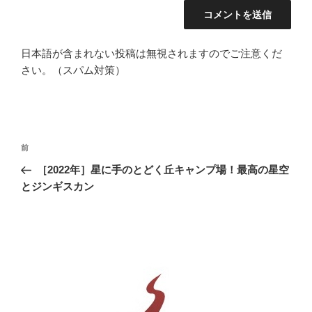
日本語が含まれない投稿は無視されますのでご注意くだ
さい。（スパム対策）
投
前
前
稿
の
［2022年］星に手のとどく丘キャンプ場！最高の星空
ナ
投
とジンギスカン
ビ
稿
ゲ
ー
シ
ョ
ン