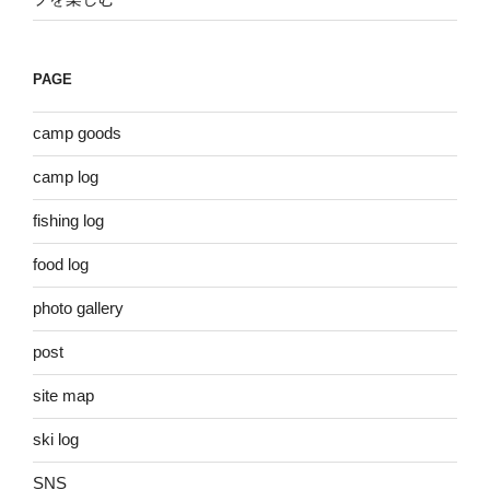
PAGE
camp goods
camp log
fishing log
food log
photo gallery
post
site map
ski log
SNS