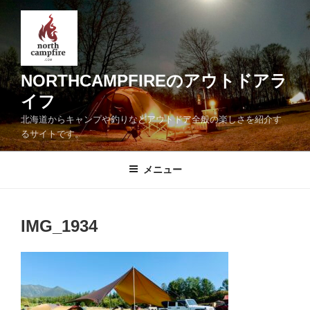
コ
ン
テ
ン
ツ
NORTHCAMPFIREのアウトドアラ
へ
イフ
ス
北海道からキャンプや釣りなどアウトドア全般の楽しさを紹介す
キ
るサイトです。
ッ
プ
メニュー
IMG_1934