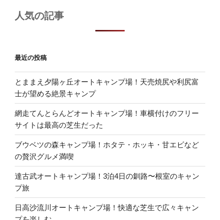
人気の記事
最近の投稿
とままえ夕陽ヶ丘オートキャンプ場！天売焼尻や利尻富
士が望める絶景キャンプ
網走てんとらんどオートキャンプ場！車横付けのフリー
サイトは最高の芝生だった
ブウベツの森キャンプ場！ホタテ・ホッキ・甘エビなど
の贅沢グルメ満喫
達古武オートキャンプ場！3泊4日の釧路〜根室のキャン
プ旅
日高沙流川オートキャンプ場！快適な芝生で広々キャン
プを楽しむ