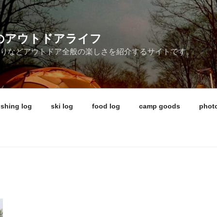
ireのアウトドアライフ
釣りなどアウトドア全般の楽しさを紹介するサイトです。
ishing log
ski log
food log
camp goods
photo