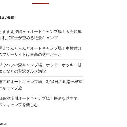
最近の投稿
とままえ夕陽ヶ丘オートキャンプ場！天売焼尻
や利尻富士が望める絶景キャンプ
網走てんとらんどオートキャンプ場！車横付け
のフリーサイトは最高の芝生だった
ブウベツの森キャンプ場！ホタテ・ホッキ・甘
エビなどの贅沢グルメ満喫
達古武オートキャンプ場！3泊4日の釧路〜根室
のキャンプ旅
日高沙流川オートキャンプ場！快適な芝生で
広々キャンプを楽しむ
PAGE