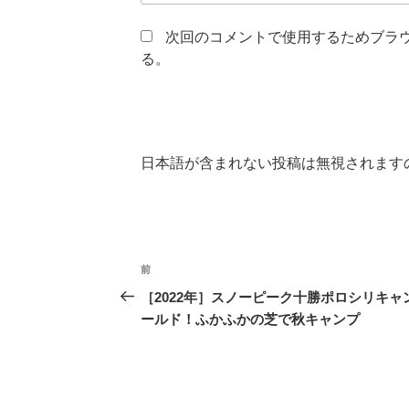
次回のコメントで使用するためブラ
る。
日本語が含まれない投稿は無視されます
投
前
前
稿
の
［2022年］スノーピーク十勝ポロシリキャ
投
ールド！ふかふかの芝で秋キャンプ
ナ
稿
ビ
ゲ