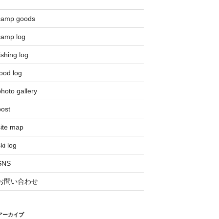
camp goods
camp log
ishing log
ood log
hoto gallery
post
site map
ki log
SNS
お問い合わせ
アーカイブ