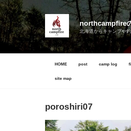
コ
ン
テ
northcampf
ン
北海道からキャンプや
ツ
へ
ス
キ
ッ
HOME
post
camp log
f
プ
site map
poroshiri07