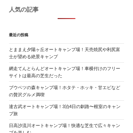
人気の記事
最近の投稿
とままえ夕陽ヶ丘オートキャンプ場！天売焼尻や利尻富
士が望める絶景キャンプ
網走てんとらんどオートキャンプ場！車横付けのフリー
サイトは最高の芝生だった
ブウベツの森キャンプ場！ホタテ・ホッキ・甘エビなど
の贅沢グルメ満喫
達古武オートキャンプ場！3泊4日の釧路〜根室のキャン
プ旅
日高沙流川オートキャンプ場！快適な芝生で広々キャン
プを楽しむ