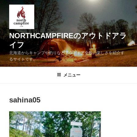
コ
ン
テ
ン
ツ
NORTHCAMPFIREのアウトドアラ
へ
イフ
ス
北海道からキャンプや釣りなどアウトドア全般の楽しさを紹介す
キ
るサイトです。
ッ
プ
メニュー
sahina05