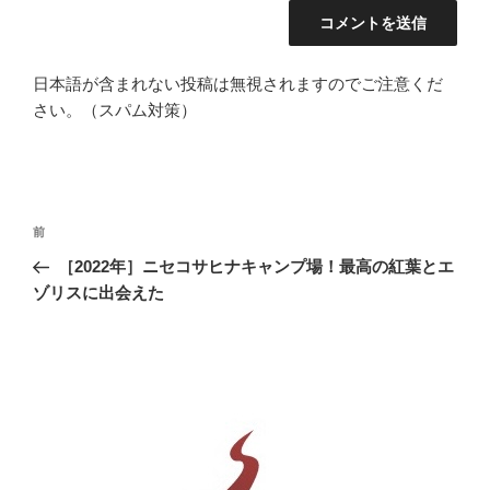
日本語が含まれない投稿は無視されますのでご注意くだ
さい。（スパム対策）
投
前
前
稿
の
［2022年］ニセコサヒナキャンプ場！最高の紅葉とエ
ナ
投
ゾリスに出会えた
ビ
稿
ゲ
ー
シ
ョ
ン