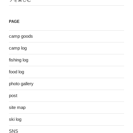
PAGE
camp goods
camp log
fishing log
food log
photo gallery
post
site map
ski log
SNS