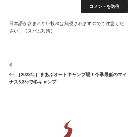
日本語が含まれない投稿は無視されますのでご注意くだ
さい。（スパム対策）
投
前
前
稿
の
［2022年］まあぶオートキャンプ場！今季最低のマイ
ナ
投
ナス5.8°cで冬キャンプ
ビ
稿
ゲ
ー
シ
ョ
ン