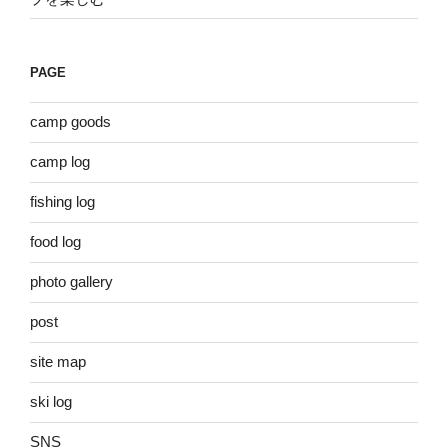
PAGE
camp goods
camp log
fishing log
food log
photo gallery
post
site map
ski log
SNS