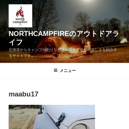
コ
ン
テ
ン
ツ
NORTHCAMPFIREのアウトドアラ
へ
イフ
ス
北海道からキャンプや釣りなどアウトドア全般の楽しさを紹介す
キ
るサイトです。
ッ
プ
メニュー
maabu17