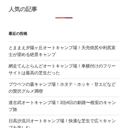
人気の記事
最近の投稿
とままえ夕陽ヶ丘オートキャンプ場！天売焼尻や利尻富
士が望める絶景キャンプ
網走てんとらんどオートキャンプ場！車横付けのフリー
サイトは最高の芝生だった
ブウベツの森キャンプ場！ホタテ・ホッキ・甘エビなど
の贅沢グルメ満喫
達古武オートキャンプ場！3泊4日の釧路〜根室のキャン
プ旅
日高沙流川オートキャンプ場！快適な芝生で広々キャン
プを楽しむ