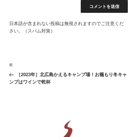
日本語が含まれない投稿は無視されますのでご注意くだ
さい。（スパム対策）
投
前
前
稿
の
［2023年］北広島かえるキャンプ場！お籠もり冬キャ
ナ
投
ンプはワインで乾杯
ビ
稿
ゲ
ー
シ
ョ
ン