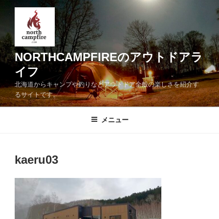
コ
ン
テ
ン
ツ
NORTHCAMPFIREのアウトドアラ
へ
イフ
ス
北海道からキャンプや釣りなどアウトドア全般の楽しさを紹介す
キ
るサイトです。
ッ
プ
メニュー
kaeru03