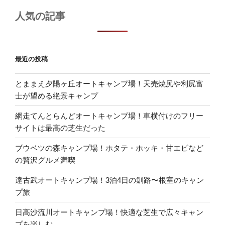
人気の記事
最近の投稿
とままえ夕陽ヶ丘オートキャンプ場！天売焼尻や利尻富
士が望める絶景キャンプ
網走てんとらんどオートキャンプ場！車横付けのフリー
サイトは最高の芝生だった
ブウベツの森キャンプ場！ホタテ・ホッキ・甘エビなど
の贅沢グルメ満喫
達古武オートキャンプ場！3泊4日の釧路〜根室のキャン
プ旅
日高沙流川オートキャンプ場！快適な芝生で広々キャン
プを楽しむ