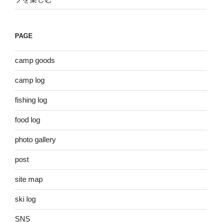
PAGE
camp goods
camp log
fishing log
food log
photo gallery
post
site map
ski log
SNS