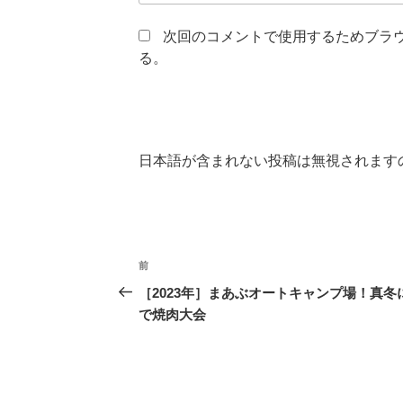
次回のコメントで使用するためブラ
る。
日本語が含まれない投稿は無視されます
投
前
前
稿
の
［2023年］まあぶオートキャンプ場！真冬
投
で焼肉大会
ナ
稿
ビ
ゲ