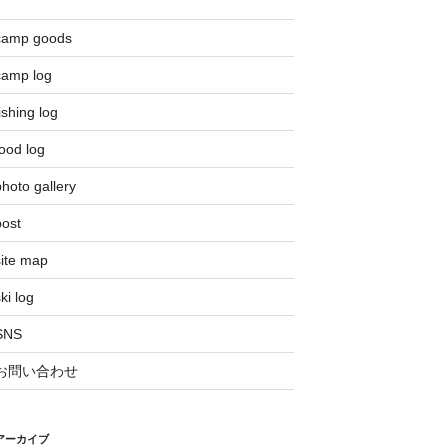
camp goods
camp log
ishing log
ood log
hoto gallery
post
site map
ki log
SNS
お問い合わせ
アーカイブ