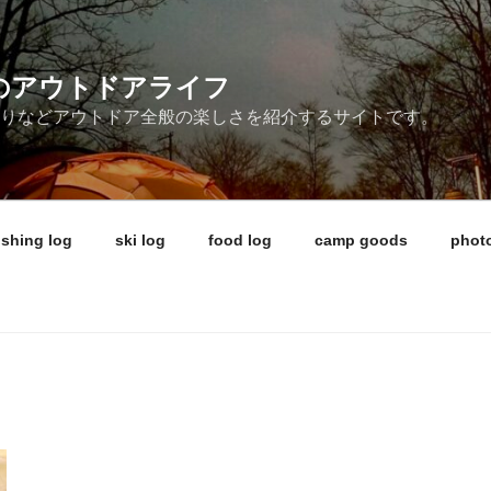
ireのアウトドアライフ
釣りなどアウトドア全般の楽しさを紹介するサイトです。
ishing log
ski log
food log
camp goods
photo