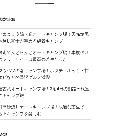
最近の投稿
とままえ夕陽ヶ丘オートキャンプ場！天売焼尻
や利尻富士が望める絶景キャンプ
網走てんとらんどオートキャンプ場！車横付け
のフリーサイトは最高の芝生だった
ブウベツの森キャンプ場！ホタテ・ホッキ・甘
エビなどの贅沢グルメ満喫
達古武オートキャンプ場！3泊4日の釧路〜根室
のキャンプ旅
日高沙流川オートキャンプ場！快適な芝生で
広々キャンプを楽しむ
PAGE