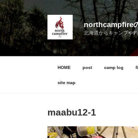
コ
ン
テ
northcampf
ン
北海道からキャンプや
ツ
へ
ス
キ
ッ
HOME
post
camp log
f
プ
site map
maabu12-1