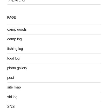
PAGE
camp goods
camp log
fishing log
food log
photo gallery
post
site map
ski log
SNS