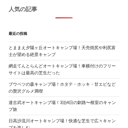
人気の記事
最近の投稿
とままえ夕陽ヶ丘オートキャンプ場！天売焼尻や利尻富
士が望める絶景キャンプ
網走てんとらんどオートキャンプ場！車横付けのフリー
サイトは最高の芝生だった
ブウベツの森キャンプ場！ホタテ・ホッキ・甘エビなど
の贅沢グルメ満喫
達古武オートキャンプ場！3泊4日の釧路〜根室のキャン
プ旅
日高沙流川オートキャンプ場！快適な芝生で広々キャン
プを楽しむ