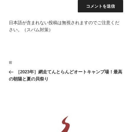
日本語が含まれない投稿は無視されますのでご注意くだ
さい。（スパム対策）
投
前
前
稿
の
［2023年］網走てんとらんどオートキャンプ場！最高
ナ
投
の朝陽と夏の貝祭り
ビ
稿
ゲ
ー
シ
ョ
ン