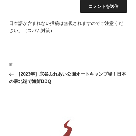
日本語が含まれない投稿は無視されますのでご注意くだ
さい。（スパム対策）
投
前
前
稿
の
［2023年］宗谷ふれあい公園オートキャンプ場！日本
ナ
投
の最北端で海鮮BBQ
ビ
稿
ゲ
ー
シ
ョ
ン