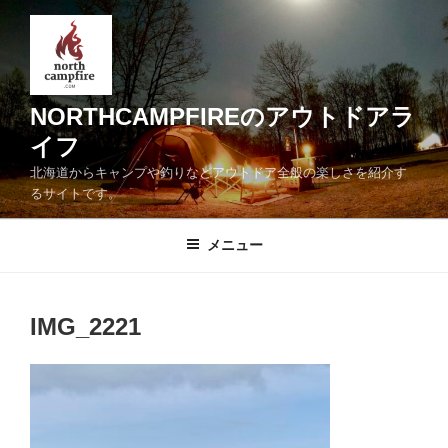
コ
ン
テ
ン
ツ
NORTHCAMPFIREのアウトドアラ
へ
イフ
ス
北海道からキャンプや釣りなどアウトドア全般の楽しさを紹介す
キ
るサイトです。
ッ
プ
メニュー
IMG_2221