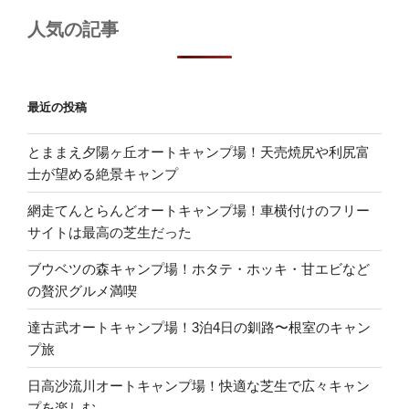
人気の記事
最近の投稿
とままえ夕陽ヶ丘オートキャンプ場！天売焼尻や利尻富
士が望める絶景キャンプ
網走てんとらんどオートキャンプ場！車横付けのフリー
サイトは最高の芝生だった
ブウベツの森キャンプ場！ホタテ・ホッキ・甘エビなど
の贅沢グルメ満喫
達古武オートキャンプ場！3泊4日の釧路〜根室のキャン
プ旅
日高沙流川オートキャンプ場！快適な芝生で広々キャン
プを楽しむ