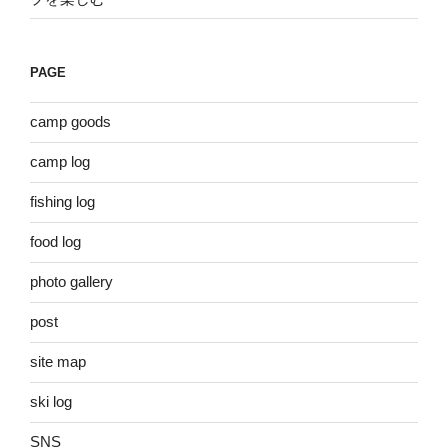
PAGE
camp goods
camp log
fishing log
food log
photo gallery
post
site map
ski log
SNS