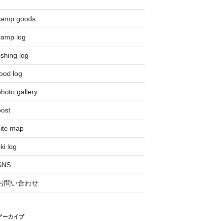
camp goods
camp log
ishing log
ood log
hoto gallery
post
site map
ki log
SNS
お問い合わせ
アーカイブ