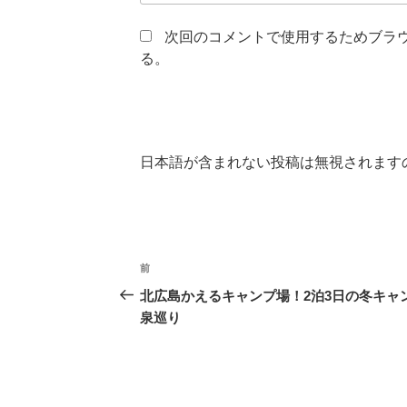
次回のコメントで使用するためブラ
る。
日本語が含まれない投稿は無視されます
投
前
前
稿
の
北広島かえるキャンプ場！2泊3日の冬キャ
投
泉巡り
ナ
稿
ビ
ゲ