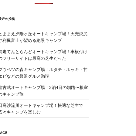
最近の投稿
とままえ夕陽ヶ丘オートキャンプ場！天売焼尻
や利尻富士が望める絶景キャンプ
網走てんとらんどオートキャンプ場！車横付け
のフリーサイトは最高の芝生だった
ブウベツの森キャンプ場！ホタテ・ホッキ・甘
エビなどの贅沢グルメ満喫
達古武オートキャンプ場！3泊4日の釧路〜根室
のキャンプ旅
日高沙流川オートキャンプ場！快適な芝生で
広々キャンプを楽しむ
PAGE