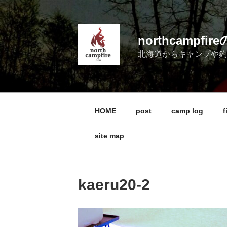
コ
ン
テ
northcampf
ン
北海道からキャンプや
ツ
へ
ス
キ
ッ
HOME
post
camp log
f
プ
site map
kaeru20-2