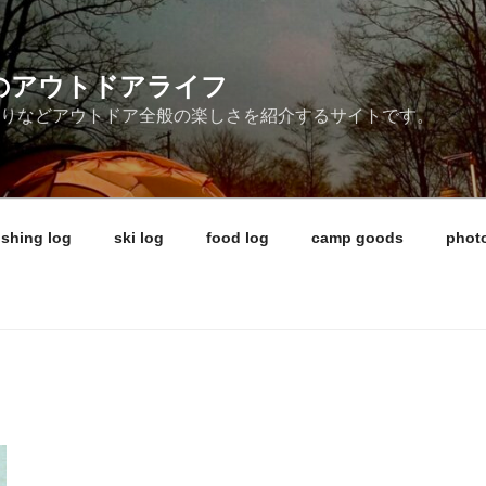
ireのアウトドアライフ
釣りなどアウトドア全般の楽しさを紹介するサイトです。
ishing log
ski log
food log
camp goods
photo