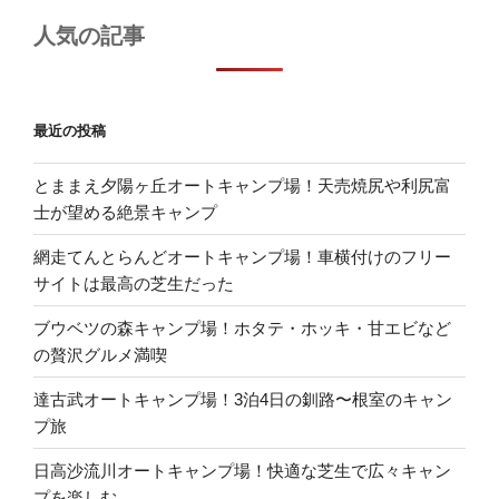
人気の記事
最近の投稿
とままえ夕陽ヶ丘オートキャンプ場！天売焼尻や利尻富
士が望める絶景キャンプ
網走てんとらんどオートキャンプ場！車横付けのフリー
サイトは最高の芝生だった
ブウベツの森キャンプ場！ホタテ・ホッキ・甘エビなど
の贅沢グルメ満喫
達古武オートキャンプ場！3泊4日の釧路〜根室のキャン
プ旅
日高沙流川オートキャンプ場！快適な芝生で広々キャン
プを楽しむ