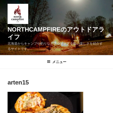
コ
ン
テ
ン
ツ
NORTHCAMPFIREのアウトドアラ
へ
イフ
ス
北海道からキャンプや釣りなどアウトドア全般の楽しさを紹介す
キ
るサイトです。
ッ
プ
メニュー
arten15