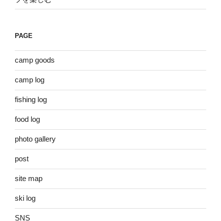
PAGE
camp goods
camp log
fishing log
food log
photo gallery
post
site map
ski log
SNS