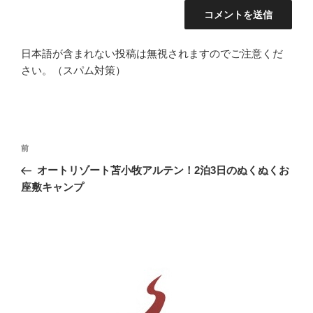
日本語が含まれない投稿は無視されますのでご注意くだ
さい。（スパム対策）
投
前
前
稿
の
オートリゾート苫小牧アルテン！2泊3日のぬくぬくお
ナ
投
座敷キャンプ
ビ
稿
ゲ
ー
シ
ョ
ン