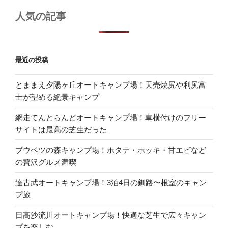
人気の記事
最近の投稿
とままえ夕陽ヶ丘オートキャンプ場！天売焼尻や利尻富
士が望める絶景キャンプ
網走てんとらんどオートキャンプ場！車横付けのフリー
サイトは最高の芝生だった
ブウベツの森キャンプ場！ホタテ・ホッキ・甘エビなど
の贅沢グルメ満喫
達古武オートキャンプ場！3泊4日の釧路〜根室のキャン
プ旅
日高沙流川オートキャンプ場！快適な芝生で広々キャン
プを楽しむ