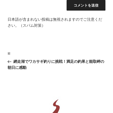
日本語が含まれない投稿は無視されますのでご注意くだ
さい。（スパム対策）
投
前
前
稿
の
網走湖でワカサギ釣りに挑戦！満足の釣果と能取岬の
ナ
投
朝日に感動
ビ
稿
ゲ
ー
シ
ョ
ン