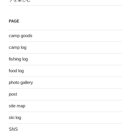
PAGE
camp goods
camp log
fishing log
food log
photo gallery
post
site map
ski log
SNS