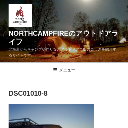
コ
ン
テ
ン
ツ
NORTHCAMPFIREのアウトドアラ
へ
イフ
ス
北海道からキャンプや釣りなどアウトドア全般の楽しさを紹介す
キ
るサイトです。
ッ
プ
メニュー
DSC01010-8