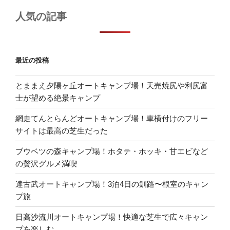
人気の記事
最近の投稿
とままえ夕陽ヶ丘オートキャンプ場！天売焼尻や利尻富
士が望める絶景キャンプ
網走てんとらんどオートキャンプ場！車横付けのフリー
サイトは最高の芝生だった
ブウベツの森キャンプ場！ホタテ・ホッキ・甘エビなど
の贅沢グルメ満喫
達古武オートキャンプ場！3泊4日の釧路〜根室のキャン
プ旅
日高沙流川オートキャンプ場！快適な芝生で広々キャン
プを楽しむ