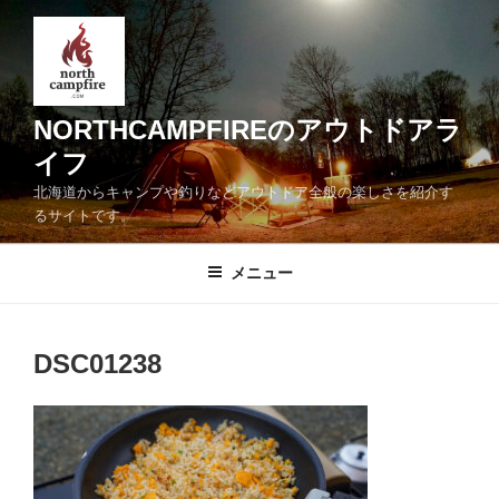
コ
ン
テ
ン
ツ
NORTHCAMPFIREのアウトドアラ
へ
イフ
ス
北海道からキャンプや釣りなどアウトドア全般の楽しさを紹介す
キ
るサイトです。
ッ
プ
メニュー
DSC01238