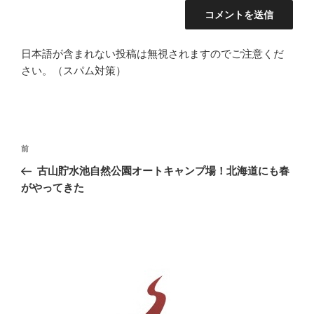
日本語が含まれない投稿は無視されますのでご注意くだ
さい。（スパム対策）
投
前
前
稿
の
古山貯水池自然公園オートキャンプ場！北海道にも春
ナ
投
がやってきた
ビ
稿
ゲ
ー
シ
ョ
ン