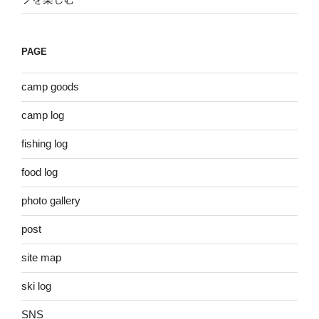
PAGE
camp goods
camp log
fishing log
food log
photo gallery
post
site map
ski log
SNS