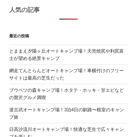
人気の記事
最近の投稿
とままえ夕陽ヶ丘オートキャンプ場！天売焼尻や利尻富
士が望める絶景キャンプ
網走てんとらんどオートキャンプ場！車横付けのフリー
サイトは最高の芝生だった
ブウベツの森キャンプ場！ホタテ・ホッキ・甘エビなど
の贅沢グルメ満喫
達古武オートキャンプ場！3泊4日の釧路〜根室のキャン
プ旅
日高沙流川オートキャンプ場！快適な芝生で広々キャン
プを楽しむ