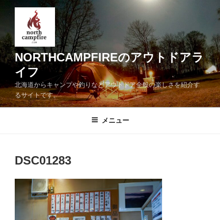
コ
ン
テ
ン
ツ
NORTHCAMPFIREのアウトドアラ
へ
イフ
ス
北海道からキャンプや釣りなどアウトドア全般の楽しさを紹介す
キ
るサイトです。
ッ
プ
メニュー
DSC01283