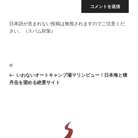
日本語が含まれない投稿は無視されますのでご注意くだ
さい。（スパム対策）
投
前
前
稿
の
いわないオートキャンプ場マリンビュー！日本海と積
ナ
投
丹岳を望める絶景サイト
ビ
稿
ゲ
ー
シ
ョ
ン