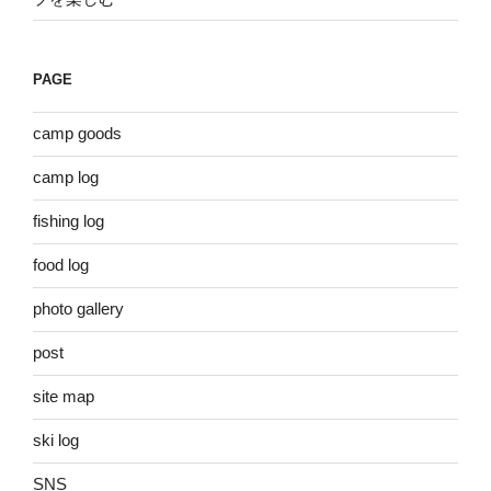
PAGE
camp goods
camp log
fishing log
food log
photo gallery
post
site map
ski log
SNS