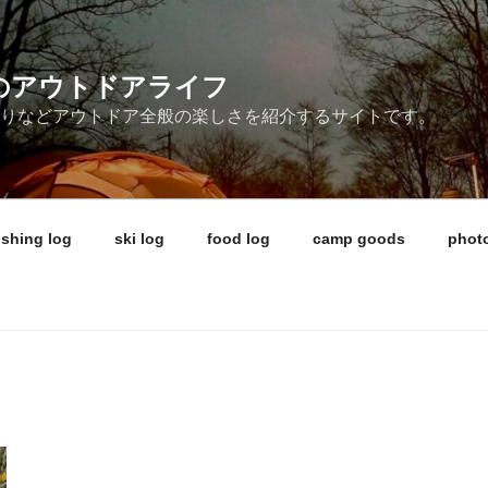
ireのアウトドアライフ
釣りなどアウトドア全般の楽しさを紹介するサイトです。
ishing log
ski log
food log
camp goods
photo