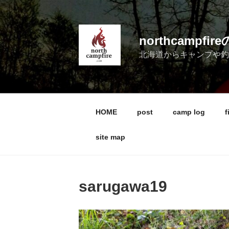
コ
ン
テ
northcampf
ン
北海道からキャンプや
ツ
へ
ス
キ
ッ
HOME
post
camp log
f
プ
site map
sarugawa19