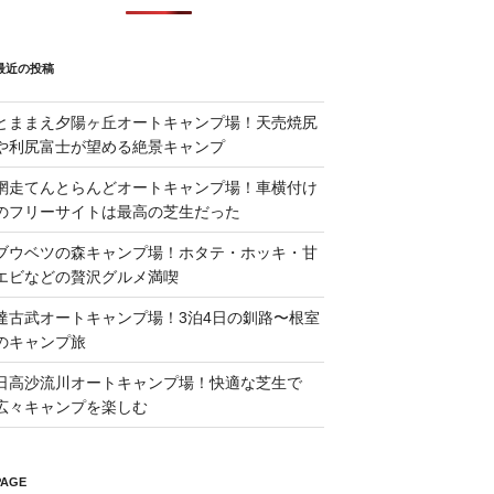
最近の投稿
とままえ夕陽ヶ丘オートキャンプ場！天売焼尻
や利尻富士が望める絶景キャンプ
網走てんとらんどオートキャンプ場！車横付け
のフリーサイトは最高の芝生だった
ブウベツの森キャンプ場！ホタテ・ホッキ・甘
エビなどの贅沢グルメ満喫
達古武オートキャンプ場！3泊4日の釧路〜根室
のキャンプ旅
日高沙流川オートキャンプ場！快適な芝生で
広々キャンプを楽しむ
PAGE