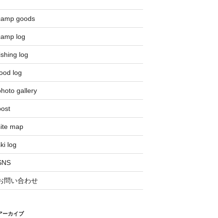
camp goods
camp log
ishing log
ood log
hoto gallery
post
site map
ki log
SNS
お問い合わせ
アーカイブ