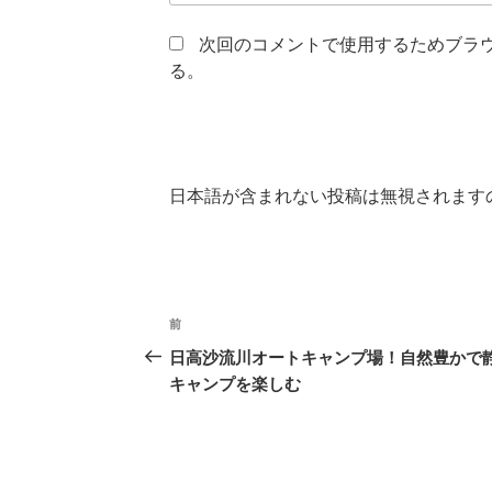
次回のコメントで使用するためブラ
る。
日本語が含まれない投稿は無視されます
投
前
前
稿
の
日高沙流川オートキャンプ場！自然豊かで
投
キャンプを楽しむ
ナ
稿
ビ
ゲ