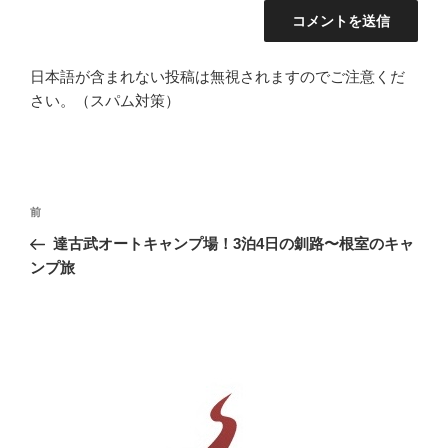
日本語が含まれない投稿は無視されますのでご注意くだ
さい。（スパム対策）
投
前
前
稿
の
達古武オートキャンプ場！3泊4日の釧路〜根室のキャ
ナ
投
ンプ旅
ビ
稿
ゲ
ー
シ
ョ
ン