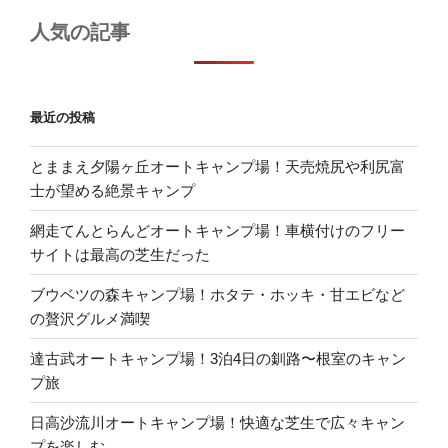
人気の記事
最近の投稿
とままえ夕陽ヶ丘オートキャンプ場！天売焼尻や利尻富
士が望める絶景キャンプ
網走てんとらんどオートキャンプ場！車横付けのフリー
サイトは最高の芝生だった
ブウベツの森キャンプ場！ホタテ・ホッキ・甘エビなど
の贅沢グルメ満喫
達古武オートキャンプ場！3泊4日の釧路〜根室のキャン
プ旅
日高沙流川オートキャンプ場！快適な芝生で広々キャン
プを楽しむ