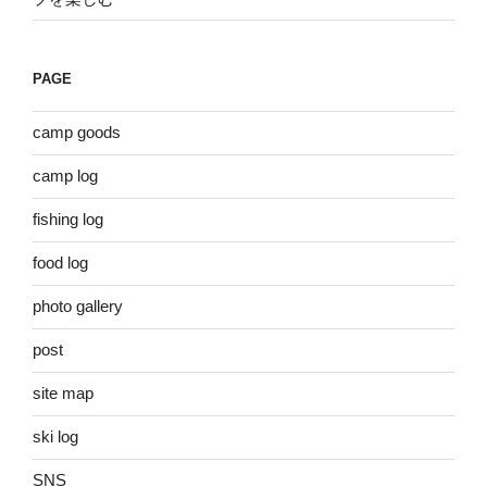
PAGE
camp goods
camp log
fishing log
food log
photo gallery
post
site map
ski log
SNS