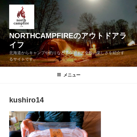
コ
ン
テ
ン
ツ
NORTHCAMPFIREのアウトドアラ
へ
イフ
ス
北海道からキャンプや釣りなどアウトドア全般の楽しさを紹介す
キ
るサイトです。
ッ
プ
メニュー
kushiro14