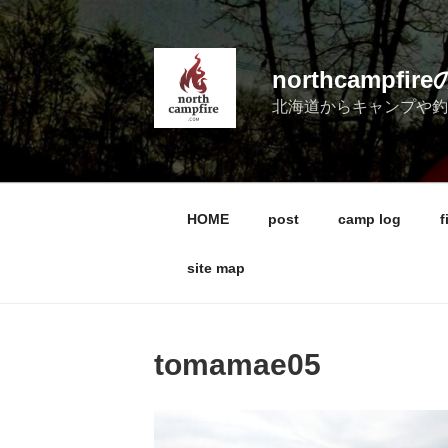
コ
ン
テ
northcampf
ン
北海道からキャンプや
ツ
へ
ス
キ
ッ
HOME
post
camp log
f
プ
site map
tomamae05