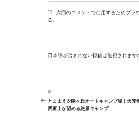
次回のコメントで使用するためブラ
る。
日本語が含まれない投稿は無視されます
投
前
前
稿
の
とままえ夕陽ヶ丘オートキャンプ場！天売
投
尻富士が望める絶景キャンプ
ナ
稿
ビ
ゲ