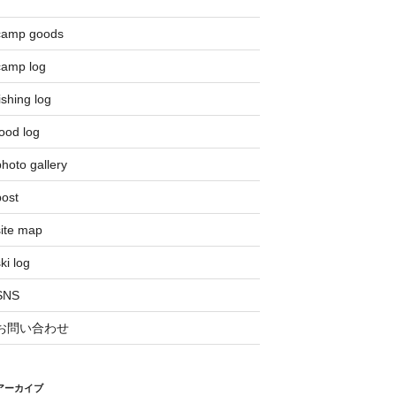
camp goods
camp log
ishing log
ood log
hoto gallery
post
site map
ki log
SNS
お問い合わせ
アーカイブ