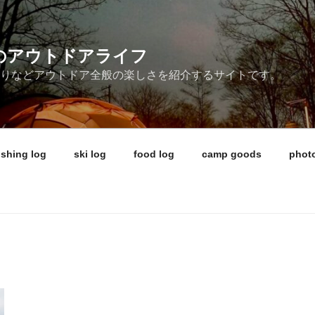
ireのアウトドアライフ
釣りなどアウトドア全般の楽しさを紹介するサイトです。
ishing log
ski log
food log
camp goods
photo