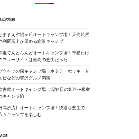
最近の投稿
とままえ夕陽ヶ丘オートキャンプ場！天売焼尻
や利尻富士が望める絶景キャンプ
網走てんとらんどオートキャンプ場！車横付け
のフリーサイトは最高の芝生だった
ブウベツの森キャンプ場！ホタテ・ホッキ・甘
エビなどの贅沢グルメ満喫
達古武オートキャンプ場！3泊4日の釧路〜根室
のキャンプ旅
日高沙流川オートキャンプ場！快適な芝生で
広々キャンプを楽しむ
PAGE