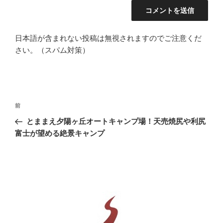
日本語が含まれない投稿は無視されますのでご注意くだ
さい。（スパム対策）
投
前
前
稿
の
とままえ夕陽ヶ丘オートキャンプ場！天売焼尻や利尻
ナ
投
富士が望める絶景キャンプ
ビ
稿
ゲ
ー
シ
ョ
ン