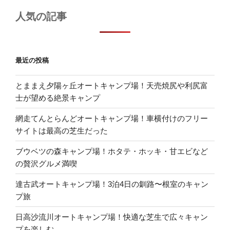
人気の記事
最近の投稿
とままえ夕陽ヶ丘オートキャンプ場！天売焼尻や利尻富
士が望める絶景キャンプ
網走てんとらんどオートキャンプ場！車横付けのフリー
サイトは最高の芝生だった
ブウベツの森キャンプ場！ホタテ・ホッキ・甘エビなど
の贅沢グルメ満喫
達古武オートキャンプ場！3泊4日の釧路〜根室のキャン
プ旅
日高沙流川オートキャンプ場！快適な芝生で広々キャン
プを楽しむ