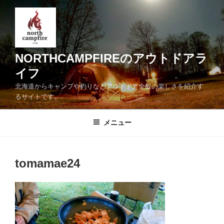
コ
ン
テ
ン
ツ
NORTHCAMPFIREのアウトドアラ
へ
イフ
ス
北海道からキャンプや釣りなどアウトドア全般の楽しさを紹介す
キ
るサイトです。
ッ
プ
メニュー
tomamae24