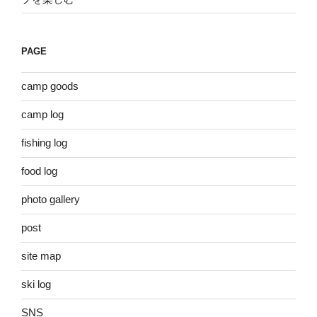
PAGE
camp goods
camp log
fishing log
food log
photo gallery
post
site map
ski log
SNS