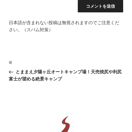
日本語が含まれない投稿は無視されますのでご注意くだ
さい。（スパム対策）
投
前
前
稿
の
とままえ夕陽ヶ丘オートキャンプ場！天売焼尻や利尻
ナ
投
富士が望める絶景キャンプ
ビ
稿
ゲ
ー
シ
ョ
ン