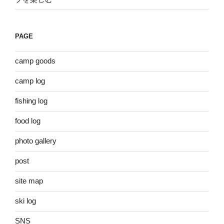
PAGE
camp goods
camp log
fishing log
food log
photo gallery
post
site map
ski log
SNS