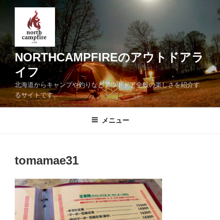
コ
ン
テ
ン
ツ
NORTHCAMPFIREのアウトドアラ
へ
イフ
ス
北海道からキャンプや釣りなどアウトドア全般の楽しさを紹介す
キ
るサイトです。
ッ
プ
メニュー
tomamae31