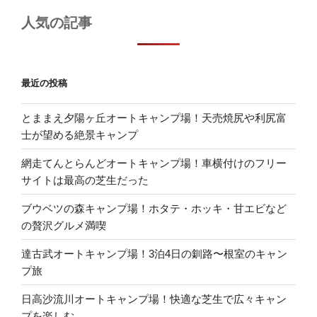
人気の記事
最近の投稿
とままえ夕陽ヶ丘オートキャンプ場！天売焼尻や利尻富
士が望める絶景キャンプ
網走てんとらんどオートキャンプ場！車横付けのフリー
サイトは最高の芝生だった
ブウベツの森キャンプ場！ホタテ・ホッキ・甘エビなど
の贅沢グルメ満喫
達古武オートキャンプ場！3泊4日の釧路〜根室のキャン
プ旅
日高沙流川オートキャンプ場！快適な芝生で広々キャン
プを楽しむ