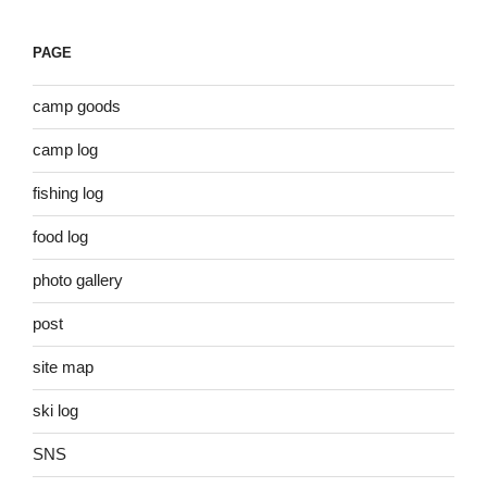
PAGE
camp goods
camp log
fishing log
food log
photo gallery
post
site map
ski log
SNS