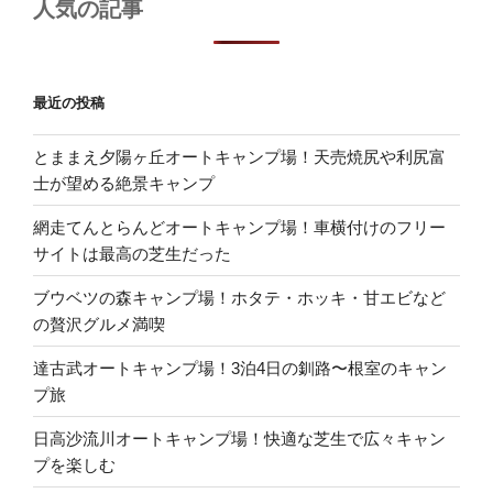
人気の記事
最近の投稿
とままえ夕陽ヶ丘オートキャンプ場！天売焼尻や利尻富
士が望める絶景キャンプ
網走てんとらんどオートキャンプ場！車横付けのフリー
サイトは最高の芝生だった
ブウベツの森キャンプ場！ホタテ・ホッキ・甘エビなど
の贅沢グルメ満喫
達古武オートキャンプ場！3泊4日の釧路〜根室のキャン
プ旅
日高沙流川オートキャンプ場！快適な芝生で広々キャン
プを楽しむ