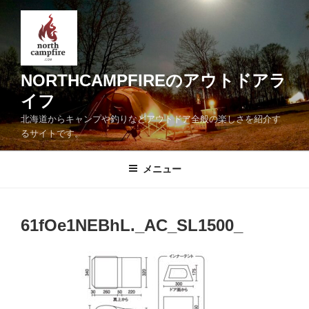
コ
ン
テ
ン
ツ
NORTHCAMPFIREのアウトドアラ
へ
イフ
ス
北海道からキャンプや釣りなどアウトドア全般の楽しさを紹介す
キ
るサイトです。
ッ
プ
メニュー
61fOe1NEBhL._AC_SL1500_