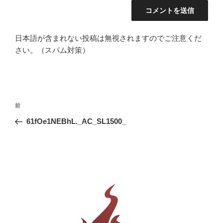
日本語が含まれない投稿は無視されますのでご注意くだ
さい。（スパム対策）
投
前
前
稿
の
61fOe1NEBhL._AC_SL1500_
ナ
投
ビ
稿
ゲ
ー
シ
ョ
ン