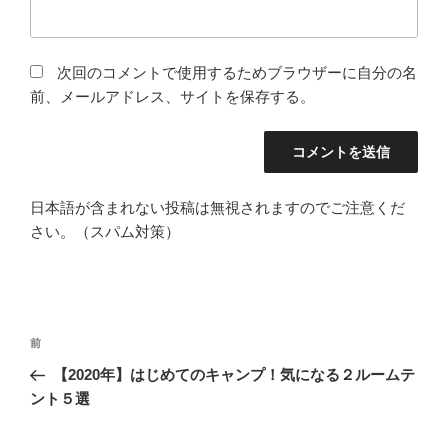
次回のコメントで使用するためブラウザーに自分の名
前、メールアドレス、サイトを保存する。
日本語が含まれない投稿は無視されますのでご注意くだ
さい。（スパム対策）
投
前
前
稿
の
【2020年】はじめてのキャンプ！気になる２ルームテ
ナ
投
ント５選
ビ
稿
ゲ