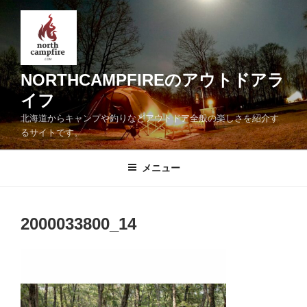
コ
ン
テ
ン
ツ
NORTHCAMPFIREのアウトドアラ
へ
イフ
ス
北海道からキャンプや釣りなどアウトドア全般の楽しさを紹介す
キ
るサイトです。
ッ
プ
メニュー
2000033800_14