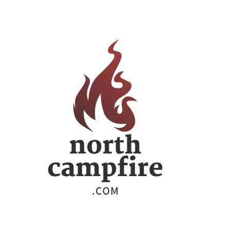
ー
シ
ョ
ン