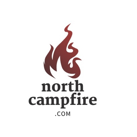
ー
シ
ョ
ン