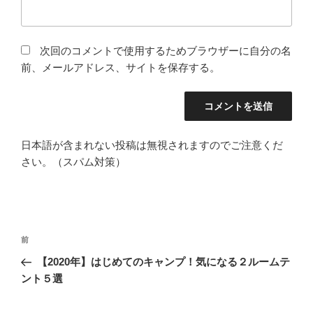
次回のコメントで使用するためブラウザーに自分の名
前、メールアドレス、サイトを保存する。
日本語が含まれない投稿は無視されますのでご注意くだ
さい。（スパム対策）
投
前
前
稿
の
【2020年】はじめてのキャンプ！気になる２ルームテ
ナ
投
ント５選
ビ
稿
ゲ