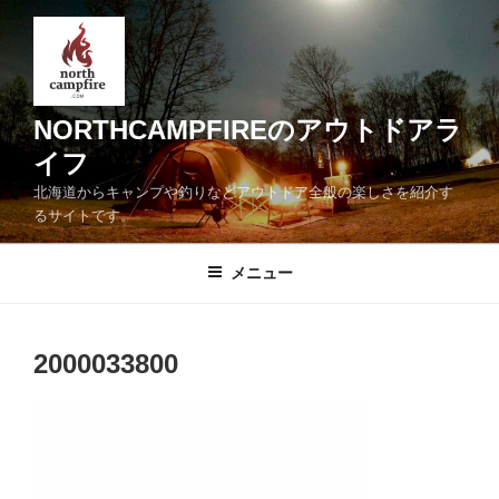
コ
ン
テ
ン
ツ
NORTHCAMPFIREのアウトドアラ
へ
イフ
ス
北海道からキャンプや釣りなどアウトドア全般の楽しさを紹介す
キ
るサイトです。
ッ
プ
メニュー
2000033800