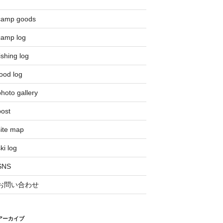
camp goods
camp log
ishing log
ood log
hoto gallery
post
site map
ki log
SNS
お問い合わせ
アーカイブ