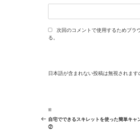
次回のコメントで使用するためブラ
る。
日本語が含まれない投稿は無視されます
投
前
前
稿
の
自宅でできるスキレットを使った簡単キャ
投
②
ナ
稿