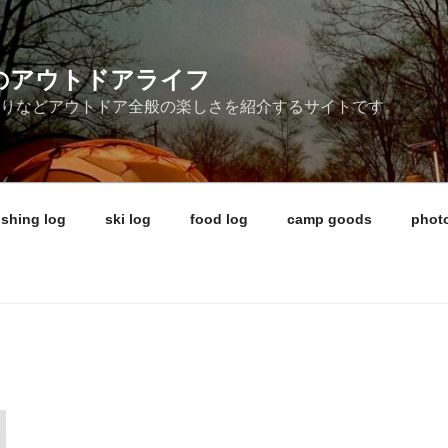
ireのアウトドアライフ
釣りなどアウトドア全般の楽しさを紹介するサイトです。
ishing log
ski log
food log
camp goods
photo