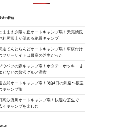
最近の投稿
とままえ夕陽ヶ丘オートキャンプ場！天売焼尻
や利尻富士が望める絶景キャンプ
網走てんとらんどオートキャンプ場！車横付け
のフリーサイトは最高の芝生だった
ブウベツの森キャンプ場！ホタテ・ホッキ・甘
エビなどの贅沢グルメ満喫
達古武オートキャンプ場！3泊4日の釧路〜根室
のキャンプ旅
日高沙流川オートキャンプ場！快適な芝生で
広々キャンプを楽しむ
PAGE