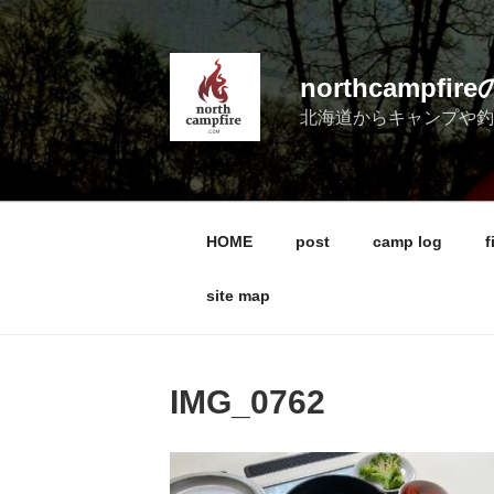
コ
ン
テ
northcampf
ン
北海道からキャンプや
ツ
へ
ス
キ
ッ
HOME
post
camp log
f
プ
site map
IMG_0762