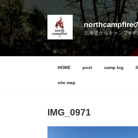
コ
ン
テ
northcampf
ン
北海道からキャンプや
ツ
へ
ス
キ
ッ
HOME
post
camp log
f
プ
site map
IMG_0971