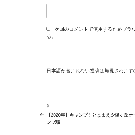
次回のコメントで使用するためブラ
る。
日本語が含まれない投稿は無視されます
投
前
前
稿
の
【2020年】キャンプ！とままえ夕陽ヶ丘オ
投
ンプ場
ナ
稿