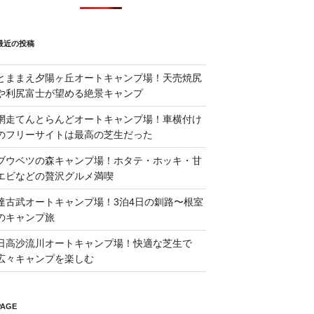
最近の投稿
とままえ夕陽ヶ丘オートキャンプ場！天売焼尻
や利尻富士が望める絶景キャンプ
網走てんとらんどオートキャンプ場！車横付け
のフリーサイトは最高の芝生だった
ブウベツの森キャンプ場！ホタテ・ホッキ・甘
エビなどの贅沢グルメ満喫
達古武オートキャンプ場！3泊4日の釧路〜根室
のキャンプ旅
日高沙流川オートキャンプ場！快適な芝生で
広々キャンプを楽しむ
PAGE