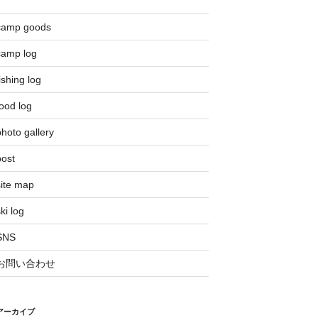
camp goods
camp log
ishing log
ood log
hoto gallery
post
site map
ki log
SNS
お問い合わせ
アーカイブ