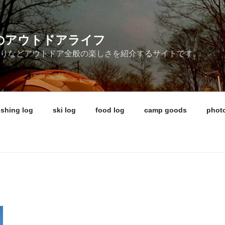
ireのアウトドアライフ
釣りなどアウトドア全般の楽しさを紹介するサイトです。
ishing log
ski log
food log
camp goods
photo