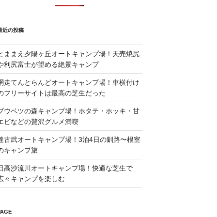
最近の投稿
とままえ夕陽ヶ丘オートキャンプ場！天売焼尻
や利尻富士が望める絶景キャンプ
網走てんとらんどオートキャンプ場！車横付け
のフリーサイトは最高の芝生だった
ブウベツの森キャンプ場！ホタテ・ホッキ・甘
エビなどの贅沢グルメ満喫
達古武オートキャンプ場！3泊4日の釧路〜根室
のキャンプ旅
日高沙流川オートキャンプ場！快適な芝生で
広々キャンプを楽しむ
PAGE