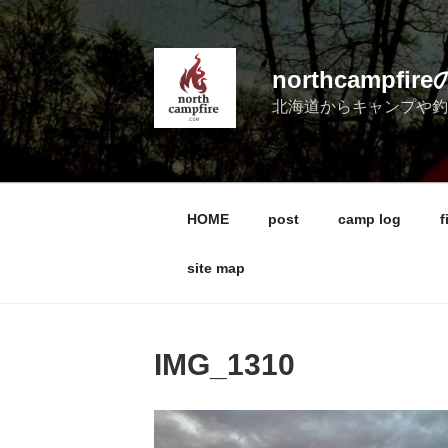
コ
ン
テ
northcampf
ン
北海道からキャンプや
ツ
へ
ス
キ
ッ
HOME
post
camp log
f
プ
site map
IMG_1310