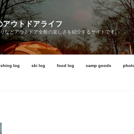
ireのアウトドアライフ
釣りなどアウトドア全般の楽しさを紹介するサイトです。
ishing log
ski log
food log
camp goods
photo