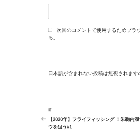
次回のコメントで使用するためブラ
る。
日本語が含まれない投稿は無視されます
投
前
前
稿
の
【2020年】フライフィッシング ！朱鞠内
投
ウを狙う#1
ナ
稿