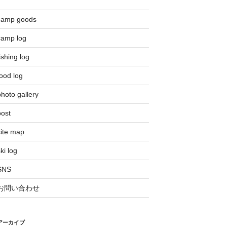
camp goods
camp log
ishing log
ood log
hoto gallery
post
site map
ki log
SNS
お問い合わせ
アーカイブ