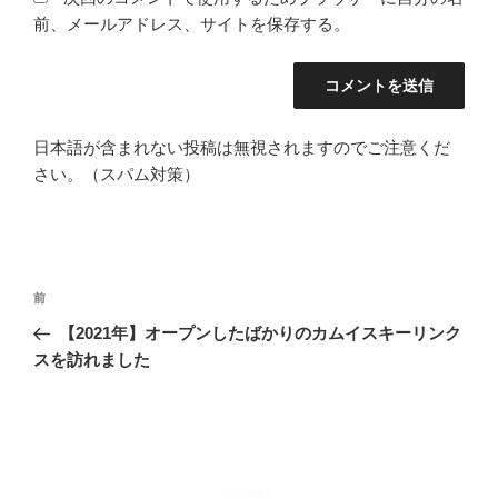
前、メールアドレス、サイトを保存する。
日本語が含まれない投稿は無視されますのでご注意くだ
さい。（スパム対策）
投
前
前
稿
の
【2021年】オープンしたばかりのカムイスキーリンク
ナ
投
スを訪れました
ビ
稿
ゲ
ー
シ