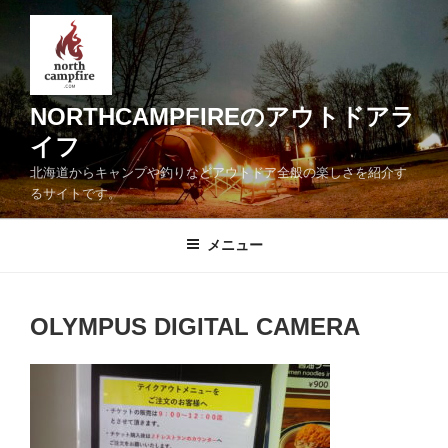
コ
ン
テ
ン
ツ
NORTHCAMPFIREのアウトドアラ
へ
イフ
ス
北海道からキャンプや釣りなどアウトドア全般の楽しさを紹介す
キ
るサイトです。
ッ
プ
メニュー
OLYMPUS DIGITAL CAMERA