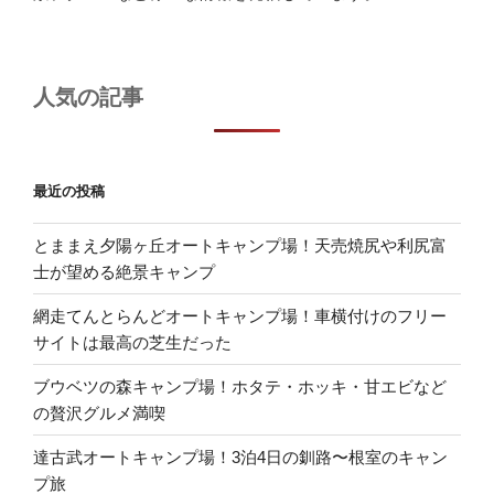
人気の記事
最近の投稿
とままえ夕陽ヶ丘オートキャンプ場！天売焼尻や利尻富
士が望める絶景キャンプ
網走てんとらんどオートキャンプ場！車横付けのフリー
サイトは最高の芝生だった
ブウベツの森キャンプ場！ホタテ・ホッキ・甘エビなど
の贅沢グルメ満喫
達古武オートキャンプ場！3泊4日の釧路〜根室のキャン
プ旅