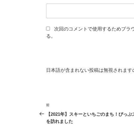
次回のコメントで使用するためブラ
る。
日本語が含まれない投稿は無視されます
投
前
前
稿
の
【2021年】スキーといちごのまち！ぴっぷ
投
を訪れました
ナ
稿