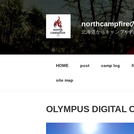
コ
ン
テ
northcampf
ン
北海道からキャンプや
ツ
へ
ス
キ
ッ
HOME
post
camp log
f
プ
site map
OLYMPUS DIGITAL