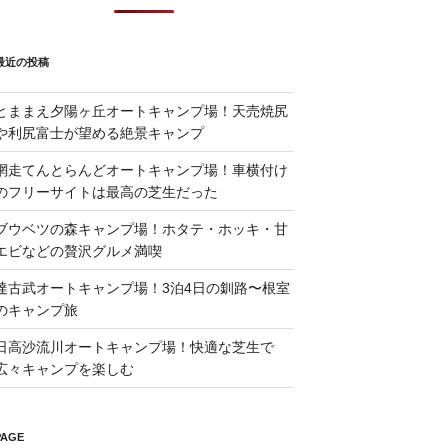
最近の投稿
とままえ夕陽ヶ丘オートキャンプ場！天売焼尻
や利尻富士が望める絶景キャンプ
網走てんとらんどオートキャンプ場！車横付け
のフリーサイトは最高の芝生だった
ブウベツの森キャンプ場！ホタテ・ホッキ・甘
エビなどの贅沢グルメ満喫
達古武オートキャンプ場！3泊4日の釧路〜根室
のキャンプ旅
日高沙流川オートキャンプ場！快適な芝生で
広々キャンプを楽しむ
PAGE