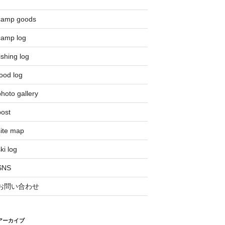
camp goods
camp log
ishing log
ood log
hoto gallery
post
site map
ki log
SNS
お問い合わせ
アーカイブ