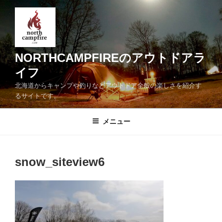
コ
ン
テ
ン
ツ
NORTHCAMPFIREのアウトドアラ
へ
イフ
ス
北海道からキャンプや釣りなどアウトドア全般の楽しさを紹介す
キ
るサイトです。
ッ
プ
メニュー
snow_siteview6