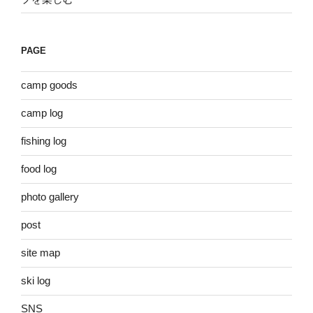
PAGE
camp goods
camp log
fishing log
food log
photo gallery
post
site map
ski log
SNS