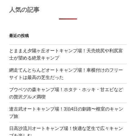
人気の記事
最近の投稿
とままえ夕陽ヶ丘オートキャンプ場！天売焼尻や利尻富
士が望める絶景キャンプ
網走てんとらんどオートキャンプ場！車横付けのフリー
サイトは最高の芝生だった
ブウベツの森キャンプ場！ホタテ・ホッキ・甘エビなど
の贅沢グルメ満喫
達古武オートキャンプ場！3泊4日の釧路〜根室のキャン
プ旅
日高沙流川オートキャンプ場！快適な芝生で広々キャン
プを楽しむ