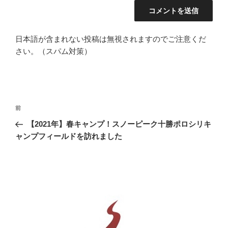
日本語が含まれない投稿は無視されますのでご注意くだ
さい。（スパム対策）
投
前
前
稿
の
【2021年】春キャンプ！スノーピーク十勝ポロシリキ
ナ
投
ャンプフィールドを訪れました
ビ
稿
ゲ
ー
シ
ョ
ン