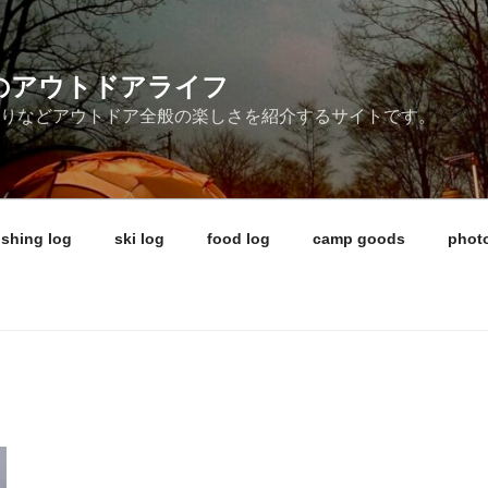
ireのアウトドアライフ
釣りなどアウトドア全般の楽しさを紹介するサイトです。
ishing log
ski log
food log
camp goods
photo