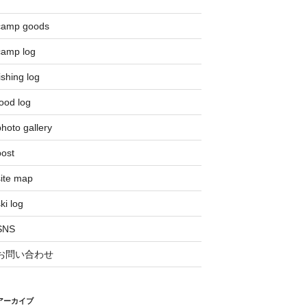
camp goods
camp log
ishing log
ood log
hoto gallery
post
site map
ki log
SNS
お問い合わせ
アーカイブ