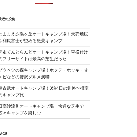
最近の投稿
とままえ夕陽ヶ丘オートキャンプ場！天売焼尻
や利尻富士が望める絶景キャンプ
網走てんとらんどオートキャンプ場！車横付け
のフリーサイトは最高の芝生だった
ブウベツの森キャンプ場！ホタテ・ホッキ・甘
エビなどの贅沢グルメ満喫
達古武オートキャンプ場！3泊4日の釧路〜根室
のキャンプ旅
日高沙流川オートキャンプ場！快適な芝生で
広々キャンプを楽しむ
PAGE