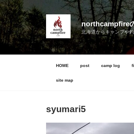
コ
ン
テ
northcampf
ン
北海道からキャンプや
ツ
へ
ス
キ
ッ
HOME
post
camp log
f
プ
site map
syumari5