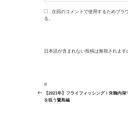
次回のコメントで使用するためブラ
る。
日本語が含まれない投稿は無視されます
投
前
前
稿
の
【2021年】フライフィッシング！朱鞠内湖
投
を狙う鷺島編
ナ
稿
ビ
ゲ