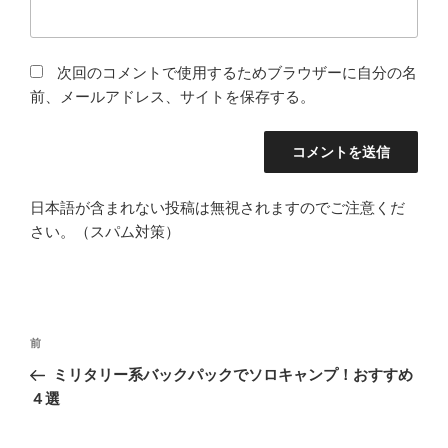
次回のコメントで使用するためブラウザーに自分の名
前、メールアドレス、サイトを保存する。
日本語が含まれない投稿は無視されますのでご注意くだ
さい。（スパム対策）
投
前
前
稿
の
ミリタリー系バックパックでソロキャンプ！おすすめ
ナ
投
４選
ビ
稿
ゲ