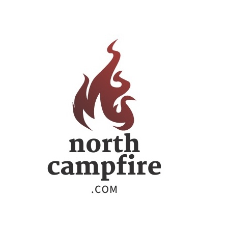
ー
シ
ョ
ン