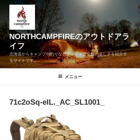
コ
ン
テ
ン
ツ
NORTHCAMPFIREのアウトドアラ
へ
イフ
ス
北海道からキャンプや釣りなどアウトドア全般の楽しさを紹介す
キ
るサイトです。
ッ
プ
メニュー
71c2oSq-eIL._AC_SL1001_